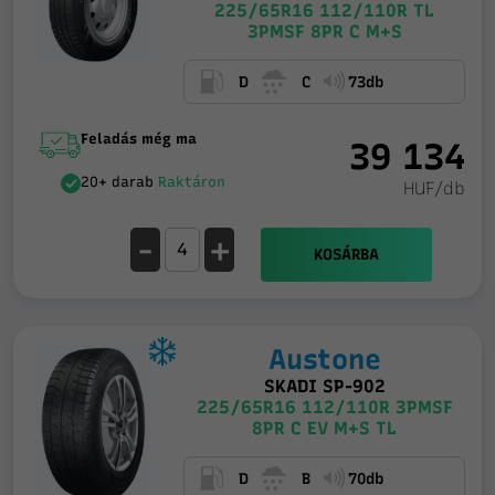
225/65R16 112/110R TL
3PMSF 8PR C M+S
D
C
73db
Feladás még ma
39 134
20+ darab
Raktáron
HUF/db
-
+
KOSÁRBA
Austone
SKADI SP-902
225/65R16 112/110R 3PMSF
8PR C EV M+S TL
D
B
70db