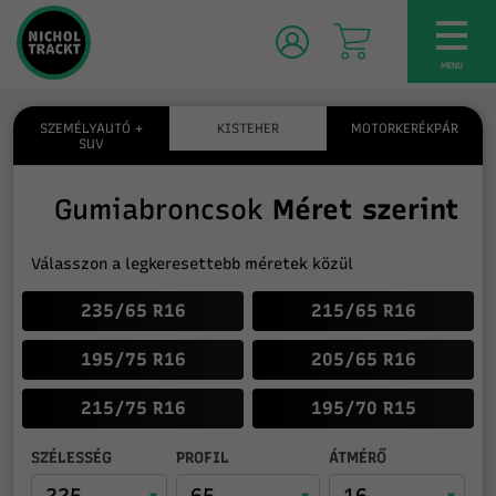
TOG
NAV
MENU
SZEMÉLYAUTÓ +
KISTEHER
MOTORKERÉKPÁR
SUV
Gumiabroncsok
Méret szerint
Válasszon a legkeresettebb méretek közül
235/65 R16
215/65 R16
195/75 R16
205/65 R16
215/75 R16
195/70 R15
SZÉLESSÉG
PROFIL
ÁTMÉRŐ