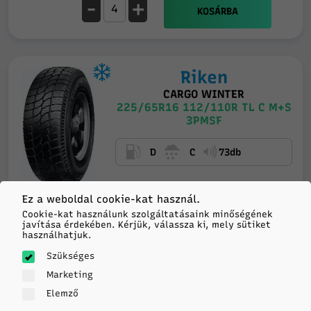
-
+
KOSÁRBA
Riken
CARGO WINTER
225/65R16 112/110R TL C M+S
3PMSF
D
C
73db
Ez a weboldal cookie-kat használ.
Cookie-kat használunk szolgáltatásaink minőségének
Feladás 5
46 343
javítása érdekében. Kérjük, válassza ki, mely sütiket
munkanapon belül
használhatjuk.
HUF/db
Szükséges
20+ darab
a
szállítónál
Marketing
-
+
Elemző
KOSÁRBA