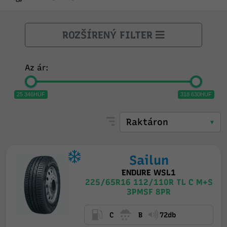
ROZŠÍRENÝ FILTER
Az ár:
25 346HUF
318 630HUF
Sailun
ENDURE WSL1
225/65R16 112/110R TL C M+S
3PMSF 8PR
C
B
72db