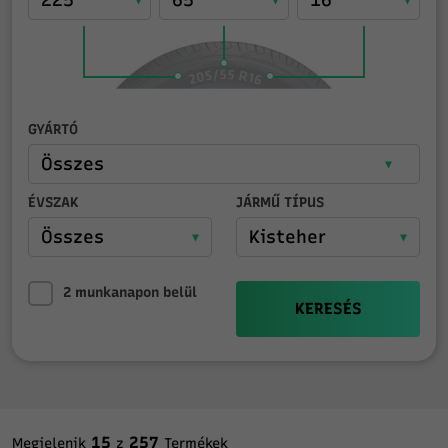
GYÁRTÓ
ÉVSZAK
JÁRMŰ TÍPUS
2 munkanapon belül
KERESÉS
15
257
Megjelenik
z
Termékek