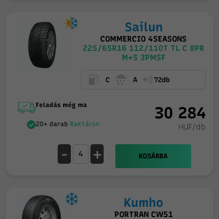
Sailun
COMMERCIO 4SEASONS
225/65R16 112/110T TL C 8PR
M+S 3PMSF
C
A
72db
Feladás még ma
30 284
20+ darab
Raktáron
HUF/db
-
+
KOSÁRBA
Kumho
PORTRAN CW51