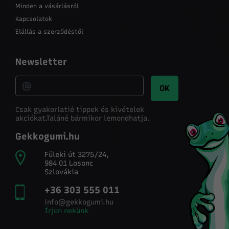
Minden a vásárlásról
Kapcsolatok
Elállás a szerződéstől
Newsletter
OK
Csak gyakorlatié tippek és kivételek
akciókat.
Taláné bármikor lemondhatja.
Gekkogumi.hu
Füleki út 3275/24,
984 01 Losonc
Szlovákia
+36 303 555 011
info@gekkogumi.hu
Írjon nekünk