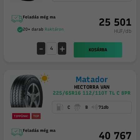
Feladás még ma
25 501
20+ darab
Raktáron
HUF/db
-
+
KOSÁRBA
Matador
HECTORRA VAN
225/65R16 112/110T TL C 8PR
C
B
71db
TIPPÜNK!
TOP
Feladás még ma
40 767