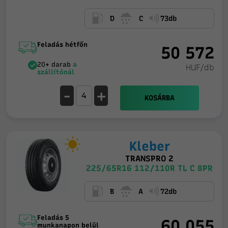
D
C
73db
Feladás hétfőn
50 572
20+ darab
a
HUF/db
szállítónál
-
+
KOSÁRBA
Kleber
TRANSPRO 2
225/65R16 112/110R TL C 8PR
B
A
72db
Feladás 5
60 055
munkanapon belül