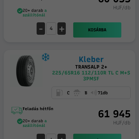
HUF/db
20+ darab
a
szállítónál
-
+
KOSÁRBA
Kleber
TRANSALP 2+
225/65R16 112/110R TL C M+S
3PMSF
C
B
71db
Feladás hétfőn
61 945
20+ darab
a
HUF/db
szállítónál