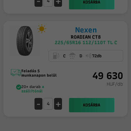
-
+
KOSÁRBA
Nexen
ROADIAN CT8
225/65R16 112/110T TL C
C
D
72db
Feladás 5
49 630
munkanapon belül
HUF/db
20+ darab
a
szállítónál
-
+
KOSÁRBA