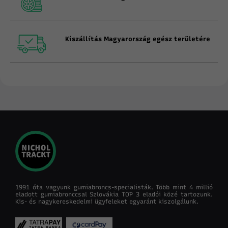
Kiszállítás Magyarország egész területére
1991 óta vagyunk gumiabroncs-specialisták. Több mint 4 millió
eladott gumiabronccsal Szlovákia TOP 3 eladói közé tartozunk.
Kis- és nagykereskedelmi ügyfeleket egyaránt kiszolgálunk.