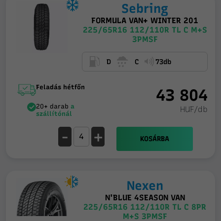
Sebring
FORMULA VAN+ WINTER 201
225/65R16 112/110R TL C M+S
3PMSF
D
C
73db
Feladás hétfőn
43 804
20+ darab
a
HUF/db
szállítónál
-
+
KOSÁRBA
Nexen
N'BLUE 4SEASON VAN
225/65R16 112/110R TL C 8PR
M+S 3PMSF