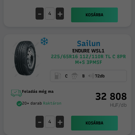
-
+
KOSÁRBA
Sailun
ENDURE WSL1
225/65R16 112/110R TL C 8PR
M+S 3PMSF
C
B
72db
Feladás még ma
32 808
20+ darab
Raktáron
HUF/db
-
+
KOSÁRBA