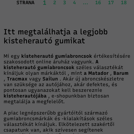
1
STRANA
2
3
4
...
16
17
18
Itt megtalálhatja a legjobb
kisteherautó gumikat
Mi egy
kisteherautó gumiabroncsok
értékesítésére
szakosodott online áruház vagyunk.
A
kisteherautó gumiabroncsok
széles választékát
kínáljuk olyan márkáktól , mint
a Matador
,
Barum
,
Tracmax
vagy
Sailun
. Akár új abroncskészletre
van szüksége az autójához, akár defektes, és
pontosan ugyanazokat kell beszereznie
kisteherautójába
, e-shopunkban biztosan
megtalálja a megfelelőt.
A piac legnépszerűbb gyártóitól származó
gumiabroncsmárkák és -kialakítások széles
választékát kínáljuk. Elkötelezett szakértői
csapatunk van, akik szívesen segítenek