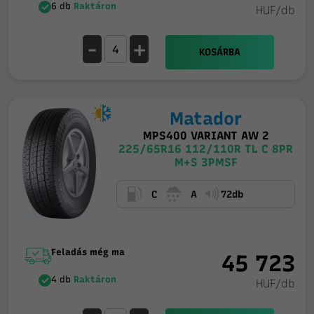
6 db
Raktáron
HUF/db
-
+
KOSÁRBA
Matador
MPS400 VARIANT AW 2
225/65R16 112/110R TL C 8PR
M+S 3PMSF
C
A
72db
Feladás még ma
45 723
4 db
Raktáron
HUF/db