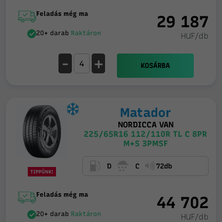
Feladás még ma
29 187
20+ darab
Raktáron
HUF/db
-
+
KOSÁRBA
Matador
NORDICCA VAN
225/65R16 112/110R TL C 8PR
M+S 3PMSF
D
C
72db
TIPPÜNK!
Feladás még ma
44 702
20+ darab
Raktáron
HUF/db