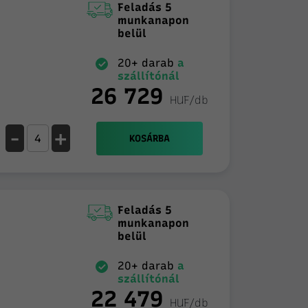
Feladás 5
munkanapon
belül
20+ darab
a
szállítónál
26 729
HUF/db
-
+
KOSÁRBA
Feladás 5
munkanapon
belül
20+ darab
a
szállítónál
22 479
HUF/db