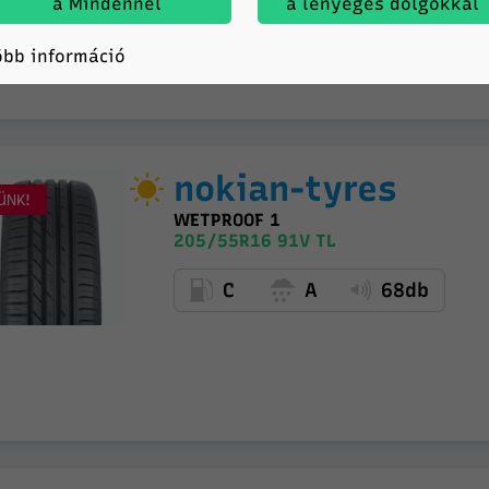
a Mindennel
a lényeges dolgokkal
öbb információ
nokian-tyres
ÜNK!
WETPROOF 1
205/55R16 91V TL
C
A
68db