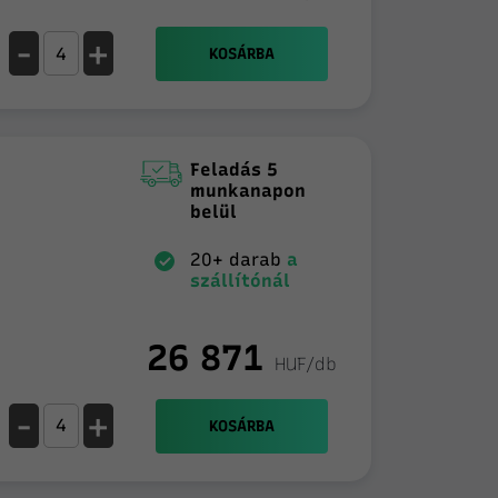
-
+
KOSÁRBA
Feladás 5
munkanapon
belül
20+ darab
a
szállítónál
26 871
HUF/db
-
+
KOSÁRBA