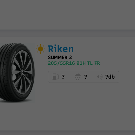
Riken
SUMMER 3
205/55R16 91H TL FR
?
?
?db