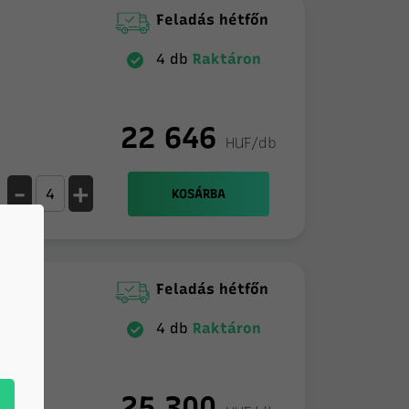
Feladás hétfőn
4 db
Raktáron
22 646
HUF/db
-
+
KOSÁRBA
Feladás hétfőn
4 db
Raktáron
25 300