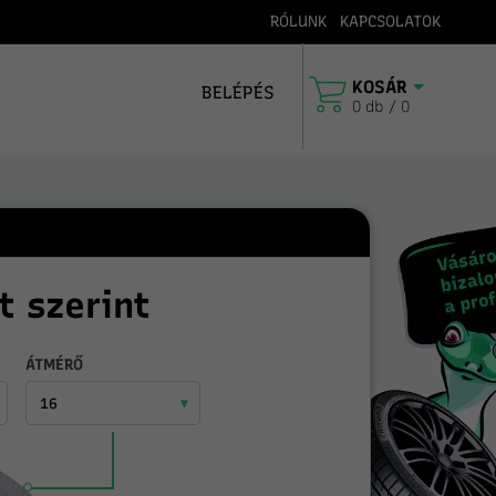
RÓLUNK
KAPCSOLATOK
llítás a megrendelés napján (14:00-ig)
4 millió e
KOSÁR
BELÉPÉS
0 db / 0
t szerint
ÁTMÉRŐ