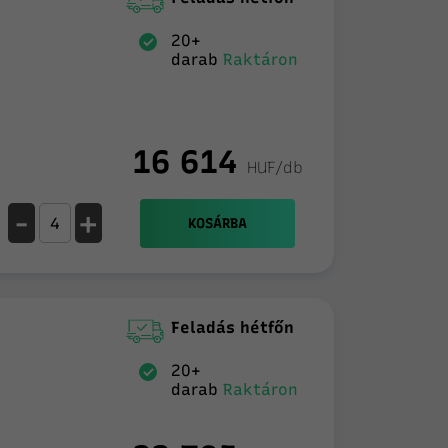
20+
darab
Raktáron
16 614
HUF/db
-
+
KOSÁRBA
Feladás hétfőn
20+
darab
Raktáron