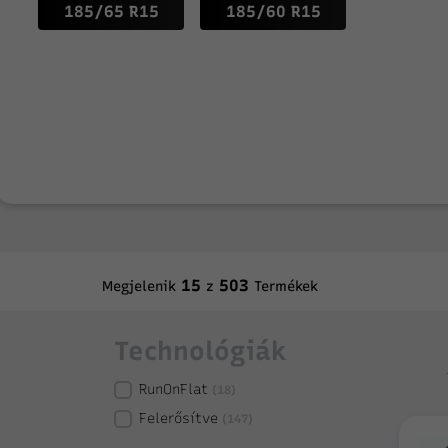
185/65 R15
185/60 R15
15
503
Megjelenik
z
Termékek
Technológiák
RunOnFlat
(18)
Felerősítve
(147)