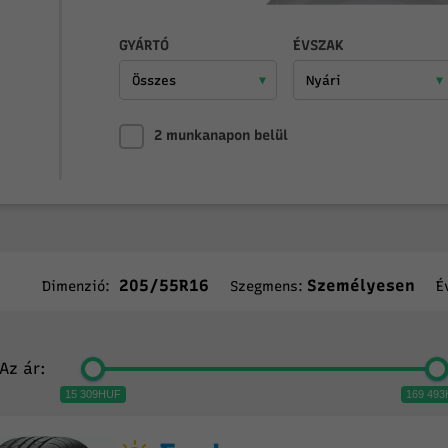
GYÁRTÓ
ÉVSZAK
2 munkanapon belül
205/55R16
Személyesen
Dimenzió:
Szegmens:
É
Az ár:
15 309HUF
169 49