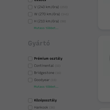
V (240 km/óra)
(253)
W (270 km/óra)
(141)
H (210 km/óra)
(98)
Mutass többet...
Gyártó
Prémium osztály
Continental
(32)
Bridgestone
(16)
Goodyear
(15)
Mutass többet...
Középosztály
Hankook
(36)