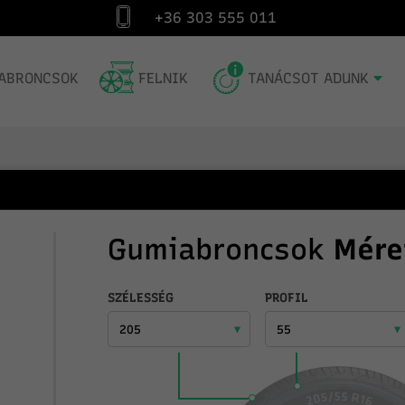
+36 303 555 011
Gumiabroncs specialista 1991 óta
Szá
ABRONCSOK
FELNIK
TANÁCSOT ADUNK
Gumiabroncsok
Mére
SZÉLESSÉG
PROFIL