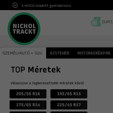
Kiszállítás Magyarország egész területére
GUMI
SZEMÉLYAUTÓ + SUV
KISTEHER
MOTORKERÉKPÁR
TOP
Méretek
Válasszon a legkeresettebb méretek közül
205/55 R16
195/65 R15
175/65 R14
225/45 R17