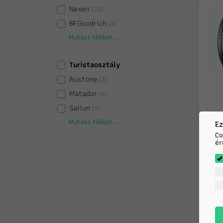
Nexen
(21)
BFGoodrich
(8)
Mutass többet...
Turistaosztály
Austone
(2)
Matador
(4)
Sailun
(7)
Mutass többet...
Ez
Co
ér