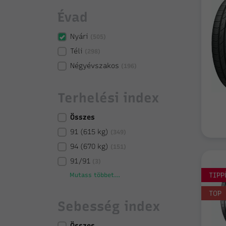
Évad
Nyári
(505)
Téli
(298)
Négyévszakos
(196)
Terhelési index
Összes
91 (615 kg)
(349)
94 (670 kg)
(151)
91/91
(3)
TIPP
Mutass többet...
TOP
Sebesség index
Összes