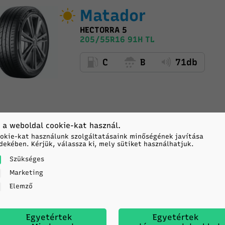
Matador
HECTORRA 5
205/55R16 91H TL
C
B
71db
 a weboldal cookie-kat használ.
okie-kat használunk szolgáltatásaink minőségének javítása
dekében. Kérjük, válassza ki, mely sütiket használhatjuk.
Matador
Szükséges
Marketing
HECTORRA 5
Elemző
205/55R16 94V TL XL
C
B
72db
Egyetértek
Egyetértek