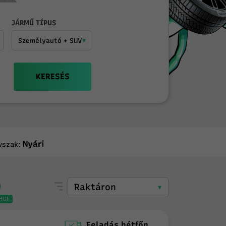
JÁRMŰ TÍPUS
KERESÉS
Nyári
vszak:
3HUF
Feladás hétfőn