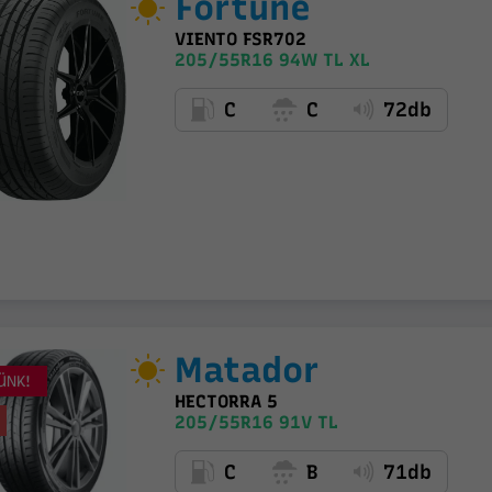
Fortune
VIENTO FSR702
205/55R16 94W TL XL
C
C
72db
Matador
ÜNK!
HECTORRA 5
205/55R16 91V TL
C
B
71db