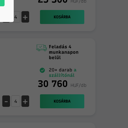
HUF/db
-
+
KOSÁRBA
Feladás 4
munkanapon
belül
20+ darab
a
szállítónál
30 760
HUF/db
-
+
KOSÁRBA