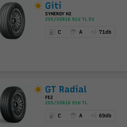
Giti
SYNERGY H2
205/55R16 91V TL EV
C
A
71db
GT Radial
FE2
205/55R16 91H TL
C
A
69db