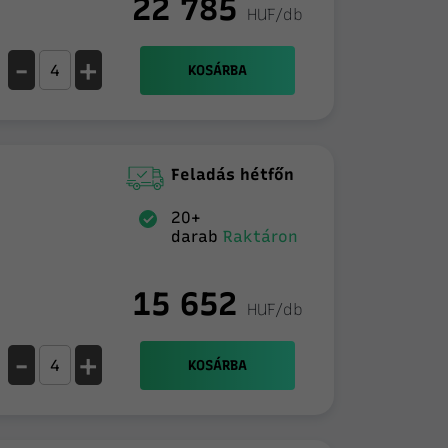
22 785
HUF/db
-
+
KOSÁRBA
Feladás hétfőn
20+
darab
Raktáron
15 652
HUF/db
-
+
KOSÁRBA