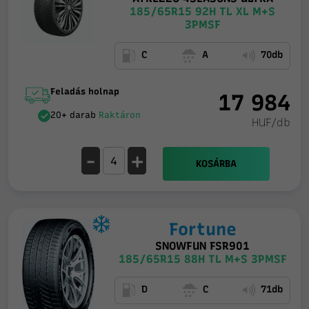
185/65R15 92H TL XL M+S
3PMSF
C
A
70db
Feladás holnap
17 984
20+ darab
Raktáron
HUF/db
-
+
KOSÁRBA
Fortune
SNOWFUN FSR901
185/65R15 88H TL M+S 3PMSF
D
C
71db