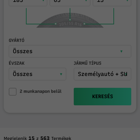
GYÁRTÓ
ÉVSZAK
JÁRMŰ TÍPUS
2 munkanapon belül
KERESÉS
15
563
Megjelenik
z
Termékek