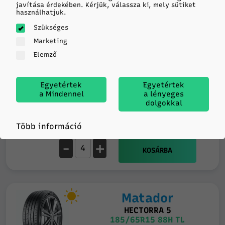
javítása érdekében. Kérjük, válassza ki, mely sütiket
használhatjuk.
Nexen
Szükséges
WINGUARD SNOW G3 WH21
Marketing
185/65R15 88T TL M+S 3PMSF
Elemző
D
C
71db
Egyetértek
Egyetértek
a Mindennel
a lényeges
Feladás holnap
18 779
dolgokkal
14 db
Raktáron
HUF/db
Több információ
-
+
KOSÁRBA
Matador
HECTORRA 5
185/65R15 88H TL