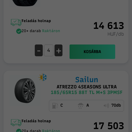
Feladás holnap
14 613
20+ darab
Raktáron
HUF/db
-
+
KOSÁRBA
Sailun
ATREZZO 4SEASONS ULTRA
185/65R15 88T TL M+S 3PMSF
C
A
70db
Feladás holnap
17 503
20+ darab
Raktáron