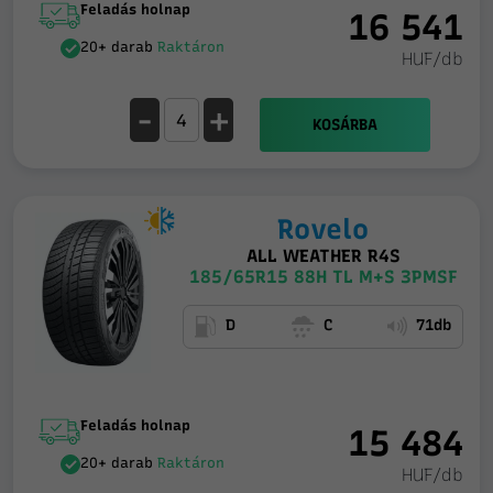
Feladás holnap
16 541
20+ darab
Raktáron
HUF/db
-
+
KOSÁRBA
Rovelo
ALL WEATHER R4S
185/65R15 88H TL M+S 3PMSF
D
C
71db
Feladás holnap
15 484
20+ darab
Raktáron
HUF/db