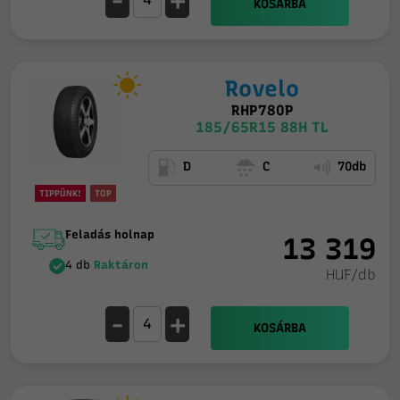
-
+
KOSÁRBA
Rovelo
RHP780P
185/65R15 88H TL
D
C
70db
TIPPÜNK!
TOP
Feladás holnap
13 319
4 db
Raktáron
HUF/db
-
+
KOSÁRBA