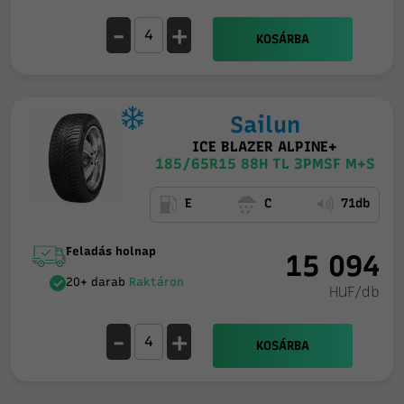
-
+
KOSÁRBA
Sailun
ICE BLAZER ALPINE+
185/65R15 88H TL 3PMSF M+S
E
C
71db
Feladás holnap
15 094
20+ darab
Raktáron
HUF/db
-
+
KOSÁRBA