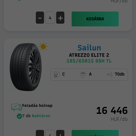
HUF/db
-
+
KOSÁRBA
Sailun
ATREZZO ELITE 2
185/65R15 88H TL
C
A
70db
Feladás holnap
16 446
7 db
Raktáron
HUF/db