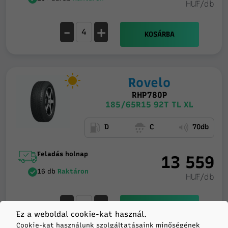
HUF/db
-
+
KOSÁRBA
Rovelo
RHP780P
185/65R15 92T TL XL
D
C
70db
Feladás holnap
13 559
16 db
Raktáron
HUF/db
-
+
KOSÁRBA
Ez a weboldal cookie-kat használ.
Cookie-kat használunk szolgáltatásaink minőségének