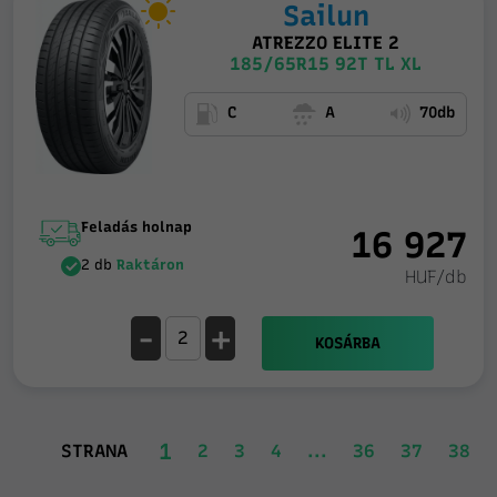
Sailun
ATREZZO ELITE 2
185/65R15 92T TL XL
C
A
70db
Feladás holnap
16 927
2 db
Raktáron
HUF/db
-
+
KOSÁRBA
1
STRANA
2
3
4
...
36
37
38