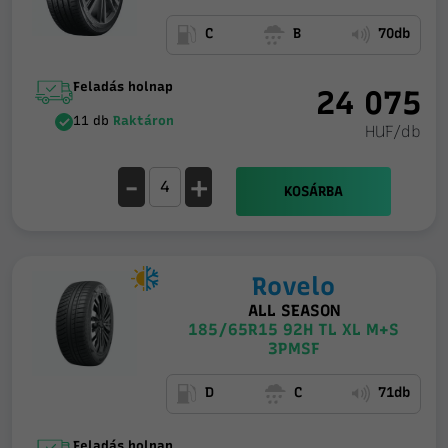
C
B
70db
Feladás holnap
24 075
11 db
Raktáron
HUF/db
-
+
KOSÁRBA
Rovelo
ALL SEASON
185/65R15 92H TL XL M+S
3PMSF
D
C
71db
Feladás holnap