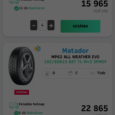
15 965
10 db
Raktáron
HUF/db
-
+
KOSÁRBA
Matador
MP62 ALL WEATHER EVO
185/65R15 88T TL M+S 3PMSF
D
C
71db
TIPPÜNK!
Feladás holnap
22 865
8 db
Raktáron