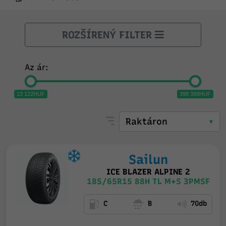
ROZŠÍRENÝ FILTER
Az ár:
13 122HUF
398 399HUF
Sailun
ICE BLAZER ALPINE 2
185/65R15 88H TL M+S 3PMSF
C
B
70db