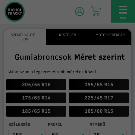
TOG
NAV
MENU
SZEMÉLYAUTÓ +
KISTEHER
MOTORKERÉKPÁR
SUV
Gumiabroncsok
Méret szerint
Válasszon a legkeresettebb méretek közül
205/55 R16
195/65 R15
175/65 R14
225/45 R17
185/65 R15
185/60 R15
SZÉLESSÉG
PROFIL
ÁTMÉRŐ