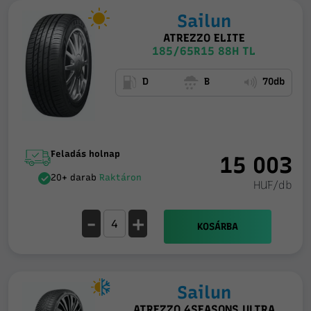
Sailun
ATREZZO ELITE
185/65R15 88H TL
D
B
70db
Feladás holnap
15 003
20+ darab
Raktáron
HUF/db
-
+
KOSÁRBA
Sailun
ATREZZO 4SEASONS ULTRA