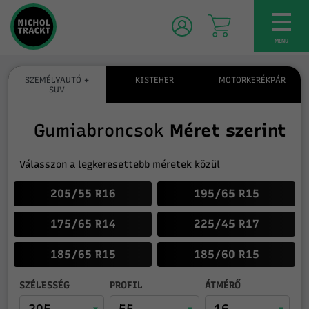
TOG
NAV
MENU
SZEMÉLYAUTÓ +
KISTEHER
MOTORKERÉKPÁR
SUV
Gumiabroncsok
Méret szerint
Válasszon a legkeresettebb méretek közül
205/55 R16
195/65 R15
175/65 R14
225/45 R17
185/65 R15
185/60 R15
SZÉLESSÉG
PROFIL
ÁTMÉRŐ