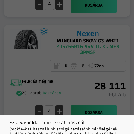
-
+
KOSÁRBA
Nexen
WINGUARD SNOW G3 WH21
205/55R16 94V TL XL M+S
3PMSF
D
C
72db
Feladás még ma
28 111
20+ darab
Raktáron
HUF/db
-
+
KOSÁRBA
Ez a weboldal cookie-kat használ.
Cookie-kat használunk szolgáltatásaink minőségének
javítása érdekében. Kérjük, válassza ki, mely sütiket