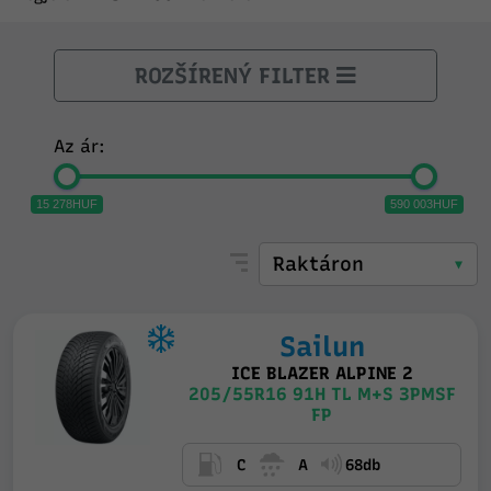
ROZŠÍRENÝ FILTER
Az ár:
15 278HUF
590 003HUF
Sailun
ICE BLAZER ALPINE 2
205/55R16 91H TL M+S 3PMSF
FP
C
A
68db