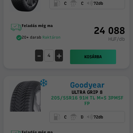
C
C
72db
Feladás még ma
24 088
20+ darab
Raktáron
HUF/db
-
+
KOSÁRBA
Goodyear
ULTRA GRIP 8
205/55R16 91H TL M+S 3PMSF
FP
C
D
72db
Feladás még ma