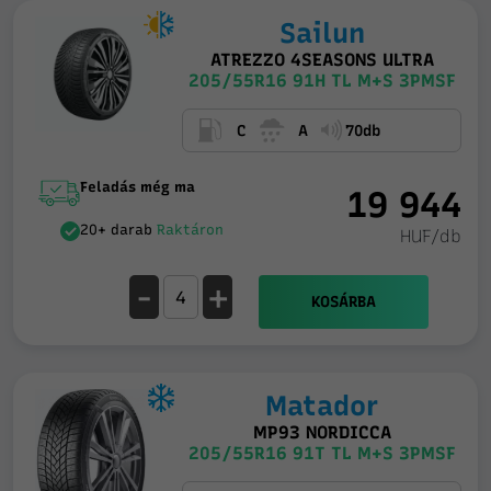
Sailun
ATREZZO 4SEASONS ULTRA
205/55R16 91H TL M+S 3PMSF
C
A
70db
Feladás még ma
19 944
20+ darab
Raktáron
HUF/db
-
+
KOSÁRBA
Matador
MP93 NORDICCA
205/55R16 91T TL M+S 3PMSF