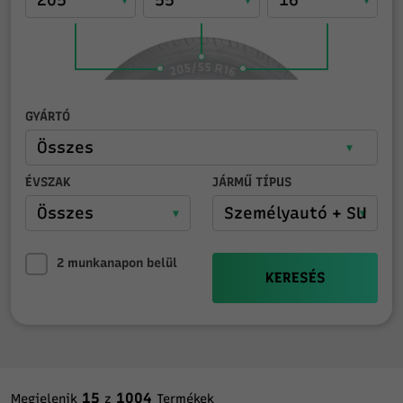
GYÁRTÓ
ÉVSZAK
JÁRMŰ TÍPUS
2 munkanapon belül
KERESÉS
15
1004
Megjelenik
z
Termékek