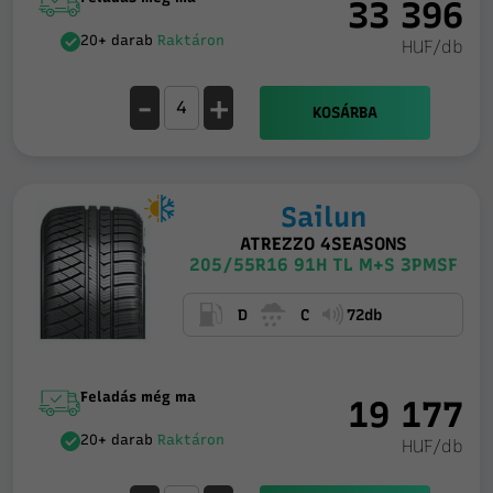
33 396
20+ darab
Raktáron
HUF/db
-
+
KOSÁRBA
Sailun
ATREZZO 4SEASONS
205/55R16 91H TL M+S 3PMSF
D
C
72db
Feladás még ma
19 177
20+ darab
Raktáron
HUF/db