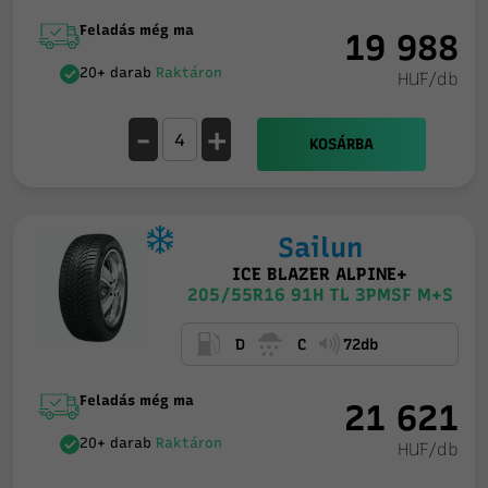
Feladás még ma
19 988
20+ darab
Raktáron
HUF/db
-
+
KOSÁRBA
Sailun
ICE BLAZER ALPINE+
205/55R16 91H TL 3PMSF M+S
D
C
72db
Feladás még ma
21 621
20+ darab
Raktáron
HUF/db