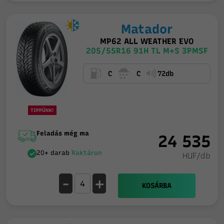
Matador
MP62 ALL WEATHER EVO
205/55R16 91H TL M+S 3PMSF
C
C
72db
TIPPÜNK!
Feladás még ma
24 535
20+ darab
Raktáron
HUF/db
-
+
KOSÁRBA