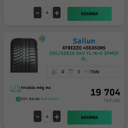
-
+
KOSÁRBA
Sailun
ATREZZO 4SEASONS
205/55R16 94V TL M+S 3PMSF
XL
D
C
72db
Feladás még ma
19 704
20+ darab
Raktáron
HUF/db
-
+
KOSÁRBA