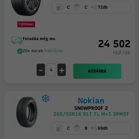
C
C
72db
TIPPÜNK!
Feladás még ma
24 502
20+ darab
Raktáron
HUF/db
-
+
KOSÁRBA
Nokian
SNOWPROOF 2
205/55R16 91T TL M+S 3PMSF
C
B
69db