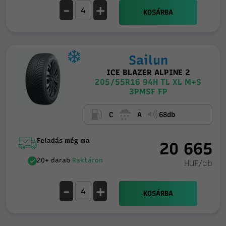
-
+
KOSÁRBA
Sailun
ICE BLAZER ALPINE 2
205/55R16 94H TL XL M+S
3PMSF FP
C
A
68db
Feladás még ma
20 665
20+ darab
Raktáron
HUF/db
-
+
KOSÁRBA