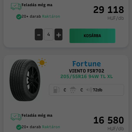
Feladás még ma
29 118
20+ darab
Raktáron
HUF/db
-
+
KOSÁRBA
Fortune
VIENTO FSR702
205/55R16 94W TL XL
C
C
72db
Feladás még ma
16 580
20+ darab
Raktáron
HUF/db