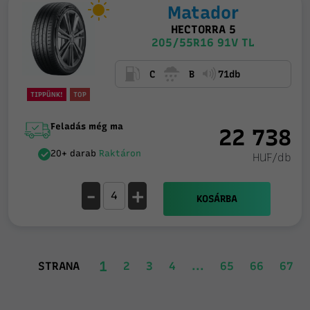
Matador
HECTORRA 5
205/55R16 91V TL
C
B
71db
TIPPÜNK!
TOP
Feladás még ma
22 738
20+ darab
Raktáron
HUF/db
-
+
KOSÁRBA
1
STRANA
2
3
4
...
65
66
67