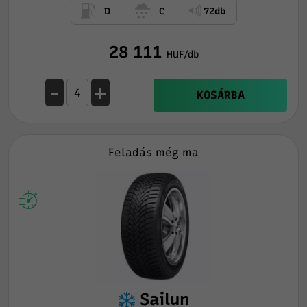
D
C
72db
28 111
HUF/db
-
+
KOSÁRBA
Feladás még ma
Sailun