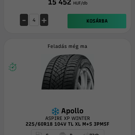
15 452
HUF/db
-
+
KOSÁRBA
Feladás még ma
Apollo
ASPIRE XP WINTER
225/60R18 104V TL XL M+S 3PMSF