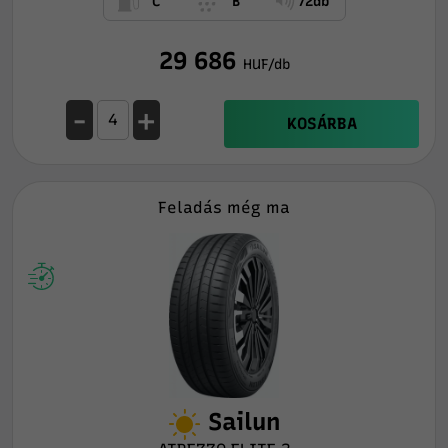
C
B
72db
29 686
HUF/db
-
+
KOSÁRBA
Feladás még ma
Sailun