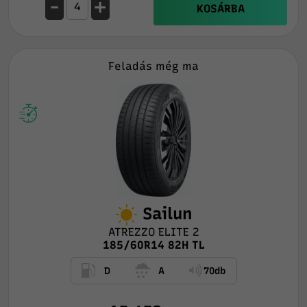
-
+
KOSÁRBA
Feladás még ma
Sailun
ATREZZO ELITE 2
185/60R14 82H TL
D
A
70db