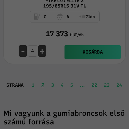
ATREZZO ELITE 2
195/65R15 91V TL
C
A
71db
17 373
HUF/db
-
+
KOSÁRBA
2
STRANA
1
3
4
5
...
22
23
24
Mi vagyunk a gumiabroncsok első
számú forrása