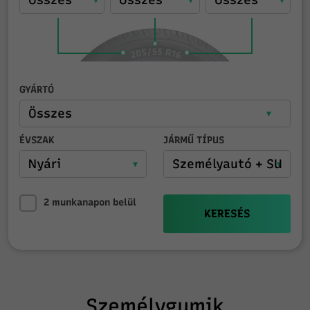
GYÁRTÓ
ÉVSZAK
JÁRMŰ TÍPUS
2 munkanapon belül
KERESÉS
Személygumik