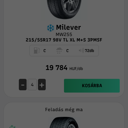
Milever
MW255
215/55R17 98V TL XL M+S 3PMSF
C
C
72db
19 784
HUF/db
-
+
KOSÁRBA
Feladás még ma