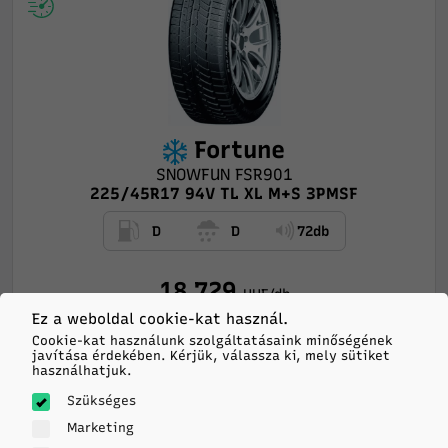
Fortune
SNOWFUN FSR901
225/45R17 94V TL XL M+S 3PMSF
D
D
72db
18 729
HUF/db
Ez a weboldal cookie-kat használ.
-
+
Cookie-kat használunk szolgáltatásaink minőségének
KOSÁRBA
javítása érdekében. Kérjük, válassza ki, mely sütiket
használhatjuk.
Szükséges
Marketing
Feladás még ma