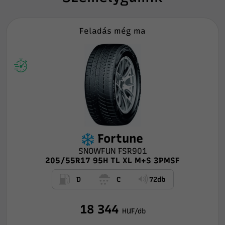
Feladás még ma
Fortune
SNOWFUN FSR901
205/55R17 95H TL XL M+S 3PMSF
D
C
72db
18 344
HUF/db