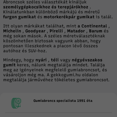
Abroncsok széles választékát kínáljuk
személygépkocsikhoz és terepjárókhoz
.
Kínálatunkban különböző márkájú és méretű
furgon gumikat
és
motorkerékpár gumikat
is talál.
Itt olyan márkákat találhat, mint
a Continental
,
Michelin
,
Goodyear
,
Pirelli
,
Matador
,
Barum
és
még sokan mások. A széles méretválasztéknak
köszönhetően biztosak vagyunk abban, hogy
pontosan illeszkednek a piacon lévő összes
autóhoz és SUV-hoz.
Mindegy, hogy
nyári
,
téli
vagy
négyévszakos
gumit
keres, nálunk megtalálja mindet. Találja
meg az igényeinek megfelelő gumiabroncsot, és
vásároljon még ma. A gekkogumi.hu oldalon
megtalálja járművéhez tökéletes gumiabroncsot.
Gumiabroncs specialista 1991 óta