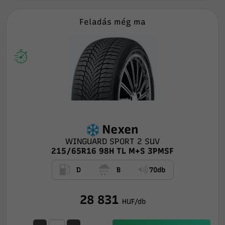
Feladás még ma
Nexen
WINGUARD SPORT 2 SUV
215/65R16 98H TL M+S 3PMSF
D
B
70db
28 831
HUF/db