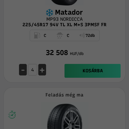
Matador
MP93 NORDICCA
225/45R17 94V TL XL M+S 3PMSF FR
C
C
72db
32 508
HUF/db
-
+
KOSÁRBA
Feladás még ma