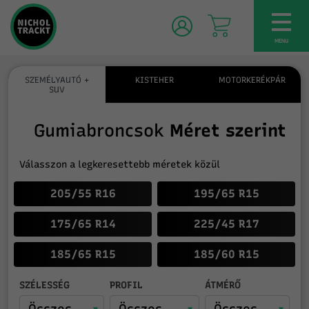
TOG
NAV
MENU
SZEMÉLYAUTÓ +
KISTEHER
MOTORKERÉKPÁR
SUV
Gumiabroncsok
Méret szerint
Válasszon a legkeresettebb méretek közül
205/55 R16
195/65 R15
175/65 R14
225/45 R17
185/65 R15
185/60 R15
SZÉLESSÉG
PROFIL
ÁTMÉRŐ