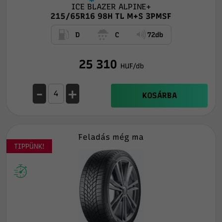
ICE BLAZER ALPINE+
215/65R16 98H TL M+S 3PMSF
D
C
72db
25 310
HUF/db
-
+
KOSÁRBA
Feladás még ma
TIPPÜNK!