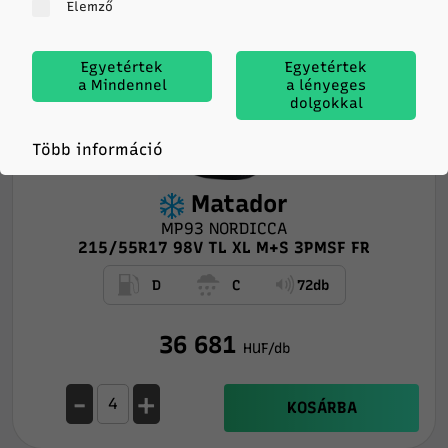
Elemző
Egyetértek
Egyetértek
a Mindennel
a lényeges
dolgokkal
Több információ
Matador
MP93 NORDICCA
215/55R17 98V TL XL M+S 3PMSF FR
D
C
72db
36 681
HUF/db
-
+
KOSÁRBA