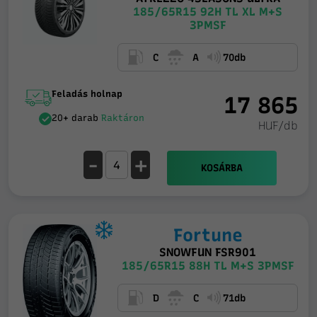
185/65R15 92H TL XL M+S
3PMSF
C
A
70db
Feladás holnap
17 865
20+ darab
Raktáron
HUF/db
-
+
KOSÁRBA
Fortune
SNOWFUN FSR901
185/65R15 88H TL M+S 3PMSF
D
C
71db