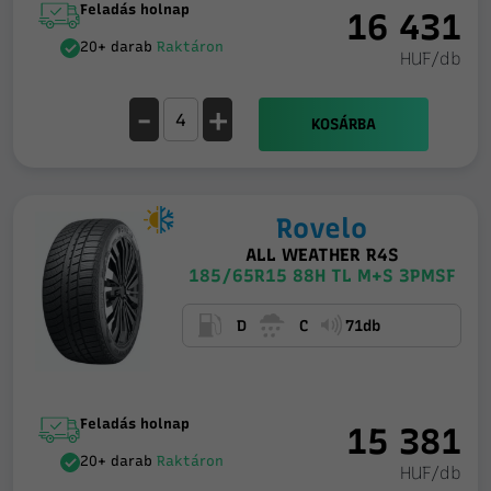
Feladás holnap
16 431
20+ darab
Raktáron
HUF/db
-
+
KOSÁRBA
Rovelo
ALL WEATHER R4S
185/65R15 88H TL M+S 3PMSF
D
C
71db
Feladás holnap
15 381
20+ darab
Raktáron
HUF/db