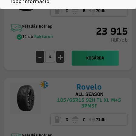
Több információ
C
B
70db
Feladás holnap
23 915
11 db
Raktáron
HUF/db
-
+
KOSÁRBA
Rovelo
ALL SEASON
185/65R15 92H TL XL M+S
3PMSF
D
C
71db
Feladás holnap