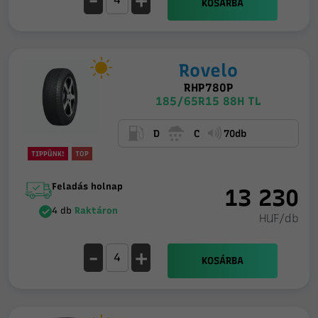
-
+
KOSÁRBA
Rovelo
RHP780P
185/65R15 88H TL
D
C
70db
TIPPÜNK!
TOP
Feladás holnap
13 230
4 db
Raktáron
HUF/db
-
+
KOSÁRBA