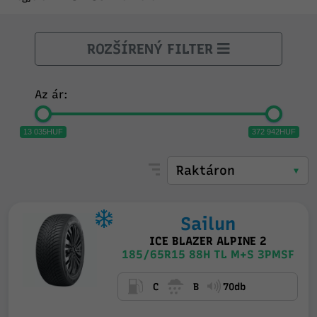
ROZŠÍRENÝ FILTER
Az ár:
13 035HUF
372 942HUF
Sailun
ICE BLAZER ALPINE 2
185/65R15 88H TL M+S 3PMSF
C
B
70db