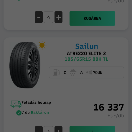
HUF/db
-
+
KOSÁRBA
Sailun
ATREZZO ELITE 2
185/65R15 88H TL
C
A
70db
Feladás holnap
16 337
7 db
Raktáron
HUF/db