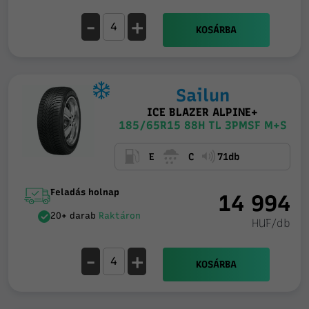
-
+
KOSÁRBA
Sailun
ICE BLAZER ALPINE+
185/65R15 88H TL 3PMSF M+S
E
C
71db
Feladás holnap
14 994
20+ darab
Raktáron
HUF/db
-
+
KOSÁRBA