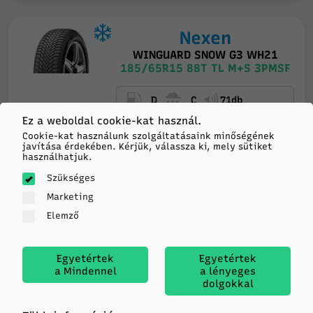
Nexen
WINGUARD SNOW G3 WH21
185/65R15 88T TL M+S 3PMSF
D
C
71db
Ez a weboldal cookie-kat használ.
Feladás holnap
Cookie-kat használunk szolgáltatásaink minőségének
18 654
javítása érdekében. Kérjük, válassza ki, mely sütiket
használhatjuk.
14 db
Raktáron
HUF/db
Szükséges
Marketing
-
+
KOSÁRBA
Elemző
Egyetértek
Egyetértek
a Mindennel
a lényeges
Matador
dolgokkal
HECTORRA 5
185/65R15 88H TL