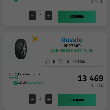
HUF/db
-
+
KOSÁRBA
Rovelo
RHP780P
185/65R15 92T TL XL
D
C
70db
Feladás holnap
13 469
16 db
Raktáron
HUF/db
-
+
KOSÁRBA