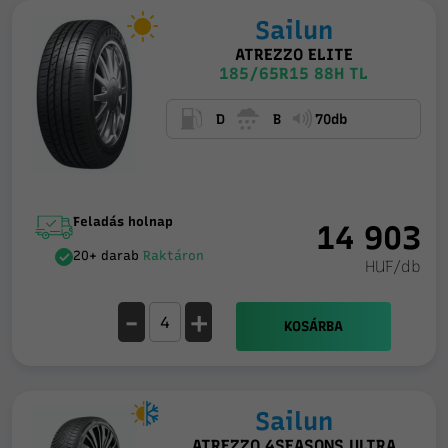
Sailun
ATREZZO ELITE
185/65R15 88H TL
D
B
70db
Feladás holnap
14 903
20+ darab
Raktáron
HUF/db
-
+
KOSÁRBA
Sailun
ATREZZO 4SEASONS ULTRA