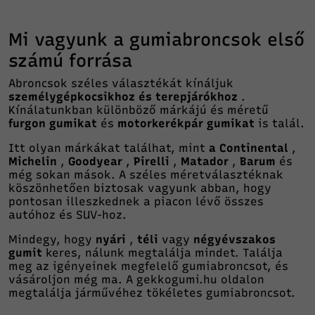
Mi vagyunk a gumiabroncsok első
számú forrása
Abroncsok széles választékát kínáljuk
személygépkocsikhoz és terepjárókhoz
.
Kínálatunkban különböző márkájú és méretű
furgon gumikat
és
motorkerékpár gumikat
is talál.
Itt olyan márkákat találhat, mint
a Continental
,
Michelin
,
Goodyear
,
Pirelli
,
Matador
,
Barum
és
még sokan mások. A széles méretválasztéknak
köszönhetően biztosak vagyunk abban, hogy
pontosan illeszkednek a piacon lévő összes
autóhoz és SUV-hoz.
Mindegy, hogy
nyári
,
téli
vagy
négyévszakos
gumit
keres, nálunk megtalálja mindet. Találja
meg az igényeinek megfelelő gumiabroncsot, és
vásároljon még ma. A gekkogumi.hu oldalon
megtalálja járművéhez tökéletes gumiabroncsot.