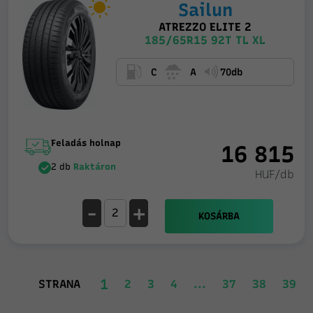
Sailun
ATREZZO ELITE 2
185/65R15 92T TL XL
C
A
70db
Feladás holnap
16 815
2 db
Raktáron
HUF/db
-
+
KOSÁRBA
1
STRANA
2
3
4
...
37
38
39