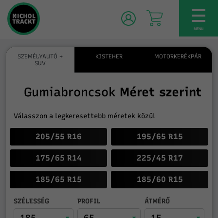
TOG
NAV
MENU
SZEMÉLYAUTÓ +
KISTEHER
MOTORKERÉKPÁR
SUV
Gumiabroncsok
Méret szerint
Válasszon a legkeresettebb méretek közül
205/55 R16
195/65 R15
175/65 R14
225/45 R17
185/65 R15
185/60 R15
SZÉLESSÉG
PROFIL
ÁTMÉRŐ