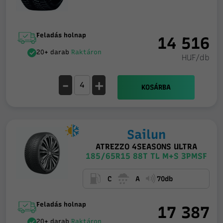
Feladás holnap
14 516
20+ darab
Raktáron
HUF/db
-
+
KOSÁRBA
Sailun
ATREZZO 4SEASONS ULTRA
185/65R15 88T TL M+S 3PMSF
C
A
70db
Feladás holnap
17 387
20+ darab
Raktáron