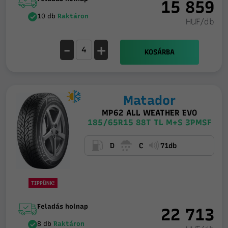
15 859
10 db
Raktáron
HUF/db
-
+
KOSÁRBA
Matador
MP62 ALL WEATHER EVO
185/65R15 88T TL M+S 3PMSF
D
C
71db
TIPPÜNK!
Feladás holnap
22 713
8 db
Raktáron