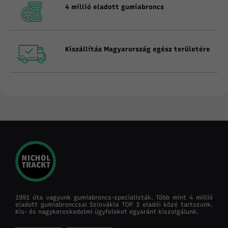
4 millió eladott gumiabroncs
Kiszállítás Magyarország egész területére
1991 óta vagyunk gumiabroncs-specialisták. Több mint 4 millió
eladott gumiabronccsal Szlovákia TOP 3 eladói közé tartozunk.
Kis- és nagykereskedelmi ügyfeleket egyaránt kiszolgálunk.