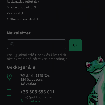
Reklamációs feltételek
Minden a vásárlásról
Kapcsolatok
Elállás a szerződéstől
Newsletter
OK
Csak gyakorlatié tippek és kivételek
akciókat.
Taláné bármikor lemondhatja.
Gekkogumi.hu
Füleki út 3275/24,
984 01 Losonc
Szlovákia
+36 303 555 011
info@gekkogumi.hu
Írjon nekünk