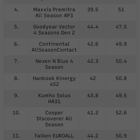
4.
Maxxis Premitra
39.5
51
All Season AP3
5.
Goodyear Vector
44.4
47.5
4 Seasons Gen 2
6.
Continental
42.6
49.9
AllSeasonContact
7.
Nexen N Blue 4
42.3
50.4
Season
8.
Hankook Kinergy
42
50.8
4S2
9.
Kumho Solus
43.8
49.5
HA31
10.
Cooper
41.2
52.6
Discoverer All
Season
11.
Falken EUROALL
44.2
50.9