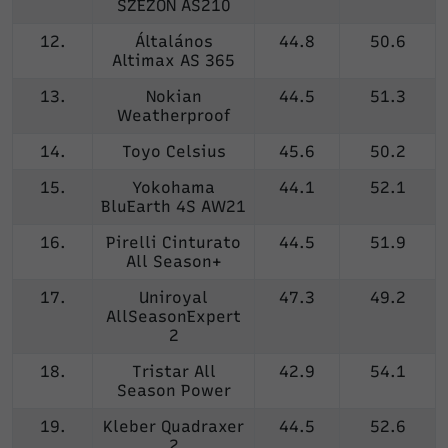
SZEZON AS210
12.
Általános
44.8
50.6
Altimax AS 365
13.
Nokian
44.5
51.3
Weatherproof
14.
Toyo Celsius
45.6
50.2
15.
Yokohama
44.1
52.1
BluEarth 4S AW21
16.
Pirelli Cinturato
44.5
51.9
All Season+
17.
Uniroyal
47.3
49.2
AllSeasonExpert
2
18.
Tristar All
42.9
54.1
Season Power
19.
Kleber Quadraxer
44.5
52.6
2