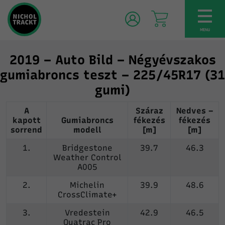
TOG
NAV
MENU
2019 – Auto Bild – Négyévszakos
gumiabroncs teszt – 225/45R17 (31
gumi)
A
Száraz
Nedves –
kapott
Gumiabroncs
fékezés
fékezés
sorrend
modell
[m]
[m]
1.
Bridgestone
39.7
46.3
Weather Control
A005
2.
Michelin
39.9
48.6
CrossClimate+
3.
Vredestein
42.9
46.5
Quatrac Pro