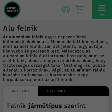
TOG
NAV
MENU
Alu felnik
Az alumínium felnik
egyre népszerűbbek
különböző okok miatt. Mindenekelőtt könnyebbek,
mint az acél felnik, ami azt jelenti, hogy autója
könnyebb és gyorsabb lesz. Másodszor, az
alumínium felnik élettartalma hosszabb, mint az
acél felnik, abból a nagyon praktikus okból, hogy
tisztességes összeget takaríthat meg, és jobban
ellenáll a korróziónak. Végül
az alumínium felnik
kevésbé hajlamosak a karcolásokra vagy
horpadásokra, mint az acél felnik.
ALU FELNIK
ACÉL FELNIK
Felnik
járműtípus
szerint