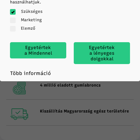
teljesítményt, akár stílust keres, nálunk
használhatjuk.
megtalálja az ideális és tökéletes felnit.
Szükséges
Marketing
Elemző
Gumiabroncs specialista 1991 óta
Egyetértek
Egyetértek
a Mindennel
a lényeges
dolgokkal
Szállítás a megrendelés napján (14:00-ig)
Több információ
4 millió eladott gumiabroncs
Kiszállítás Magyarország egész területére