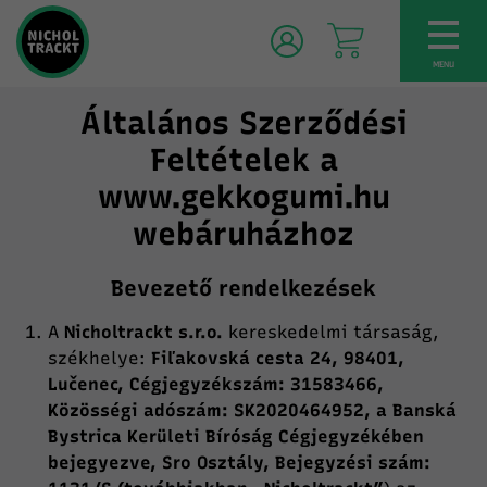
TOG
NAV
MENU
Általános Szerződési
Feltételek a
www.gekkogumi.hu
webáruházhoz
Bevezető rendelkezések
A
Nicholtrackt s.r.o.
kereskedelmi társaság,
székhelye:
Fiľakovská cesta 24, 98401,
Lučenec, Cégjegyzékszám: 31583466,
Közösségi adószám: SK2020464952, a Banská
Bystrica Kerületi Bíróság Cégjegyzékében
bejegyezve, Sro Osztály, Bejegyzési szám: