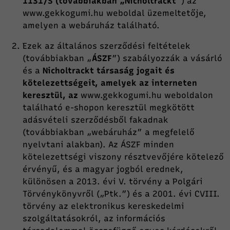
1131/S (továbbiakban „Nicholtrackt”
) az
www.gekkogumi.hu
weboldal üzemeltetője,
amelyen a webáruház található.
Ezek az általános szerződési feltételek
(továbbiakban „
ÁSZF
”) szabályozzák a vásárló
és a
Nicholtrackt társaság jogait és
kötelezettségeit, amelyek az interneten
keresztül, az
www.gekkogumi.hu
weboldalon
található e-shopon keresztül megkötött
adásvételi szerződésből fakadnak
(továbbiakban „webáruház” a megfelelő
nyelvtani alakban). Az ÁSZF minden
kötelezettségi viszony résztvevőjére kötelező
érvényű, és a magyar jogból erednek,
különösen a 2013. évi V. törvény a Polgári
Törvénykönyvről („Ptk.”) és a 2001. évi CVIII.
törvény az elektronikus kereskedelmi
szolgáltatásokról, az információs