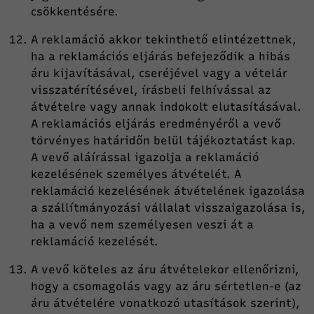
csökkentésére.
A reklamáció akkor tekinthető elintézettnek,
ha a reklamációs eljárás befejeződik a hibás
áru kijavításával, cseréjével vagy a vételár
visszatérítésével, írásbeli felhívással az
átvételre vagy annak indokolt elutasításával.
A reklamációs eljárás eredményéről a vevő
törvényes határidőn belül tájékoztatást kap.
A vevő aláírással igazolja a reklamáció
kezelésének személyes átvételét. A
reklamáció kezelésének átvételének igazolása
a szállítmányozási vállalat visszaigazolása is,
ha a vevő nem személyesen veszi át a
reklamáció kezelését.
A vevő köteles az áru átvételekor ellenőrizni,
hogy a csomagolás vagy az áru sértetlen-e (az
áru átvételére vonatkozó utasítások szerint),