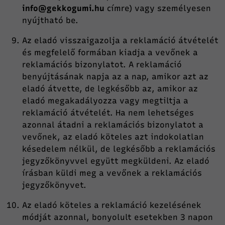
info@gekkogumi.hu
címre) vagy személyesen
nyújtható be.
Az eladó visszaigazolja a reklamáció átvételét
és megfelelő formában kiadja a vevőnek a
reklamációs bizonylatot. A reklamáció
benyújtásának napja az a nap, amikor azt az
eladó átvette, de legkésőbb az, amikor az
eladó megakadályozza vagy megtiltja a
reklamáció átvételét. Ha nem lehetséges
azonnal átadni a reklamációs bizonylatot a
vevőnek, az eladó köteles azt indokolatlan
késedelem nélkül, de legkésőbb a reklamációs
jegyzőkönyvvel együtt megküldeni. Az eladó
írásban küldi meg a vevőnek a reklamációs
jegyzőkönyvet.
Az eladó köteles a reklamáció kezelésének
módját azonnal, bonyolult esetekben 3 napon