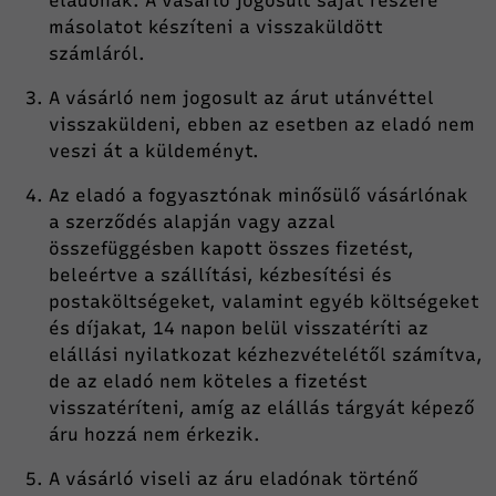
eladónak. A vásárló jogosult saját részére
másolatot készíteni a visszaküldött
számláról.
A vásárló nem jogosult az árut utánvéttel
visszaküldeni, ebben az esetben az eladó nem
veszi át a küldeményt.
Az eladó a fogyasztónak minősülő vásárlónak
a szerződés alapján vagy azzal
összefüggésben kapott összes fizetést,
beleértve a szállítási, kézbesítési és
postaköltségeket, valamint egyéb költségeket
és díjakat, 14 napon belül visszatéríti az
elállási nyilatkozat kézhezvételétől számítva,
de az eladó nem köteles a fizetést
visszatéríteni, amíg az elállás tárgyát képező
áru hozzá nem érkezik.
A vásárló viseli az áru eladónak történő