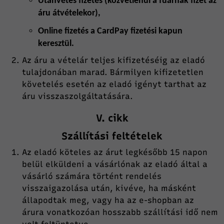
Utánvétes fizetés (kőzvetlenül a fuárnak fizet az
áru átvételekor),
Online fizetés a CardPay fizetési kapun
keresztül.
Az áru a vételár teljes kifizetéséig az eladó
tulajdonában marad. Bármilyen kifizetetlen
követelés esetén az eladó igényt tarthat az
áru visszaszolgáltatására.
V. cikk
Szállítási feltételek
Az eladó köteles az árut legkésőbb 15 napon
belül elküldeni a vásárlónak az eladó által a
vásárló számára történt rendelés
visszaigazolása után, kivéve, ha másként
állapodtak meg, vagy ha az e-shopban az
árura vonatkozóan hosszabb szállítási idő nem