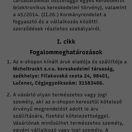
társadalommal összefüggő egyes kérdésekről
(elektronikus kereskedelmi törvény), valamint
a 45/2014. (II.26.) Kormányrendelet a
fogyasztó és a vállalkozás közötti
szerződések részletes szabályairól.
I. cikk
Fogalommeghatározások
Az e-shopon kínált áruk eladója és szállítója a
Nicholtrackt s.r.o. kereskedelmi társaság,
székhelye: Fiľakovská cesta 24, 98401,
Lučenec, Cégjegyzékszám: 31583466.
A vásárló olyan természetes vagy jogi
személy, aki az e-shopon keresztül kötelező
érvényű megrendelést adott le áru
szállítására, fizetési kötelezettséggel.
Vásárlónak minősülhet természetes személy,
egyéni vállalkozó vagy jogi személy. A