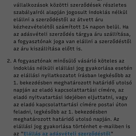
vállalkozások közötti szerződések részletes
szabályairól alapján jogosult indoklás nélkül
elállni a szerződéstől az átvett áru
kézhezvételétől számított 14 napon belül. Ha
az adásvételi szerződés tárgya áru szállítása,
a fogyasztónak joga van elállni a szerződéstől
az áru kiszállítása előtt is.
A fogyasztónak minősülő vásárló köteles az
indoklás nélküli elállási jog gyakorlása esetén
az elállási nyilatkozatot írásban legkésőbb az
1. bekezdésben meghatározott határidő utolsó
napján az eladó kapcsolattartási címére, az
eladó nyitvatartási idejében eljuttatni, vagy
az eladó kapcsolattartási címére postai úton
feladni, legkésőbb az 1. bekezdésben
meghatározott határidő utolsó napján. Az
elállási jog gyakorlása történhet e-mailben is
az "
Elállás az adásvételi szerződéstől
"