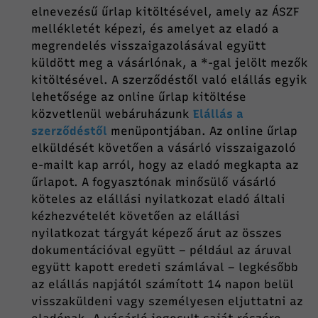
elnevezésű űrlap kitöltésével, amely az ÁSZF
mellékletét képezi, és amelyet az eladó a
megrendelés visszaigazolásával együtt
küldött meg a vásárlónak, a *-gal jelölt mezők
kitöltésével. A szerződéstől való elállás egyik
lehetősége az online űrlap kitöltése
közvetlenül webáruházunk
Elállás a
szerződéstől
menüpontjában. Az online űrlap
elküldését követően a vásárló visszaigazoló
e-mailt kap arról, hogy az eladó megkapta az
űrlapot. A fogyasztónak minősülő vásárló
köteles az elállási nyilatkozat eladó általi
kézhezvételét követően az elállási
nyilatkozat tárgyát képező árut az összes
dokumentációval együtt – például az áruval
együtt kapott eredeti számlával – legkésőbb
az elállás napjától számított 14 napon belül
visszaküldeni vagy személyesen eljuttatni az