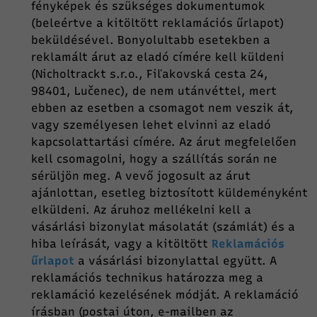
fényképek és szükséges dokumentumok
(beleértve a kitöltött reklamációs űrlapot)
beküldésével. Bonyolultabb esetekben a
reklamált árut az eladó címére kell küldeni
(Nicholtrackt s.r.o., Fiľakovská cesta 24,
98401, Lučenec), de nem utánvéttel, mert
ebben az esetben a csomagot nem veszik át,
vagy személyesen lehet elvinni az eladó
kapcsolattartási címére. Az árut megfelelően
kell csomagolni, hogy a szállítás során ne
sérüljön meg. A vevő jogosult az árut
ajánlottan, esetleg biztosított küldeményként
elküldeni. Az áruhoz mellékelni kell a
vásárlási bizonylat másolatát (számlát) és a
hiba leírását, vagy a kitöltött
Reklamációs
űrlapot
a vásárlási bizonylattal együtt. A
reklamációs technikus határozza meg a
reklamáció kezelésének módját. A reklamáció
írásban (postai úton, e-mailben az