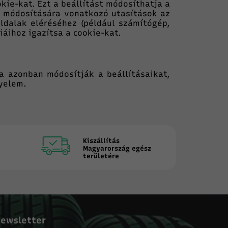
ie-kat. Ezt a beállítást módosíthatja a
-k módosítására vonatkozó utasítások az
dalak eléréséhez (például számítógép,
áihoz igazítsa a cookie-kat.
a azonban módosítják a beállításaikat,
yelem.
Kiszállítás
Magyarország egész
területére
ewsletter