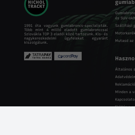
gumiab
Gumiabron
és SUV-ok
1991 óta vagyunk gumiabroncs-specialisták.
Szállítási 
Több mint 4 millió eladott gumiabronccsal
Motorkeré
Szlovákia TOP 3 eladói közé tartozunk. Kis- és
nagykereskedelmi ügyfeleket egyaránt
Mutasd az
kiszolgálunk.
Haszno
Általános 
Adatvédelm
Reklamáció
Minden a v
Kapcsolato
Elállás a 
Közösségi hálózatok