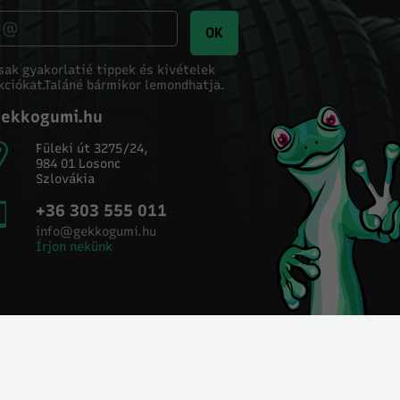
OK
sak gyakorlatié tippek és kivételek
kciókat.
Taláné bármikor lemondhatja.
ekkogumi.hu
Füleki út 3275/24,
984 01 Losonc
Szlovákia
+36 303 555 011
info@gekkogumi.hu
Írjon nekünk