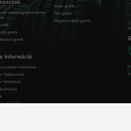
roncsok
Nyári gumik
csok személygépkocsikhoz
Téli gumik
hoz
Négyévszakos gumik
C
gumik
a
kpár gumik
G
 összes gumit
s információ
szerződési feltételek
i Tájékoztató
s feltételek
ásárlásról
k
szerződéstől
Nicholtrackt (C) 2026