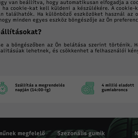
gy van beállítva, hogy automatikusan elfogadja a cook
l, ha cookie-kat kell küldeni a készülékére. A cookie
 találhatók. Ha különböző eszközöket használ az ol
 hogy minden egyes eszköz böngészője az Ön preferenci
állításokat?
e a böngészőben az Ön belátása szerint történik. H
alitásúak lehetnek, és csökkenhet a felhasználói kén
Szállítás a megrendelés
4 millió eladott
napján (14:00-ig)
gumiabroncs
műnek megfelelő
Szezonális gumik
N