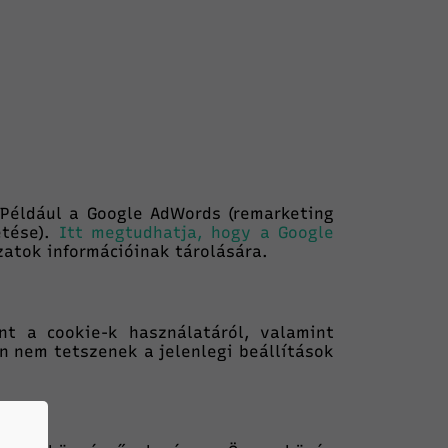
 Például a Google AdWords (remarketing
etése).
Itt megtudhatja, hogy a Google
zatok információinak tárolására.
nt a cookie-k használatáról, valamint
n nem tetszenek a jelenlegi beállítások