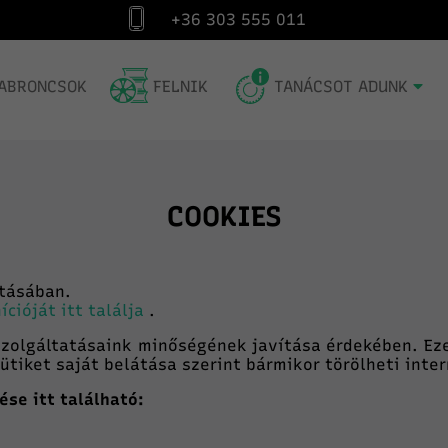
+36 303 555 011
Kiszállítás Magyarország egész területére
Gum
ABRONCSOK
FELNIK
TANÁCSOT ADUNK
COOKIES
tásában.
cióját itt találja
.
zolgáltatásaink minőségének javítása érdekében. Ez
ütiket saját belátása szerint bármikor törölheti inte
se itt található: