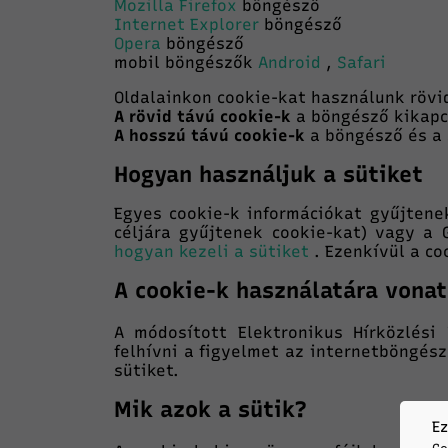
Mozilla Firefox
böngésző
Internet Explorer
böngésző
Opera
böngésző
mobil böngészők
Android
,
Safari
Oldalainkon cookie-kat használunk rövi
A rövid távú cookie-k
a böngésző kikapc
A hosszú távú cookie-k
a böngésző és a 
Hogyan használjuk a sütiket
Egyes cookie-k információkat gyűjtene
céljára gyűjtenek cookie-kat) vagy a 
hogyan kezeli a sütiket
. Ezenkívül a co
A cookie-k használatára vona
A módosított Elektronikus Hírközlési
felhívni a figyelmet az internetböngés
sütiket.
Mik azok a sütik?
Ez