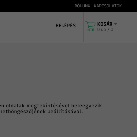
RÓLUNK
KAPCSOLATOK
iabroncs specialista 1991 óta
Szállítás 
KOSÁR
BELÉPÉS
0 db / 0
en oldalak megtekintésével beleegyezik
rnetböngészőjének beállításával.