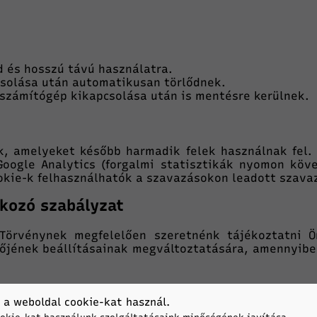
d és hosszú távú használatra.
solása után automatikusan törlődnek.
számítógép kikapcsolása után is mentésre kerülnek.
k, amelyeket később harmadik felek használnak fel.
Google Analytics (forgalmi statisztikák nyomon köv
okie-k felhasználhatók a szavazásokon leadott szava
tkozó szabályzat
 Törvénynek megfelelően szeretnénk tájékoztatni Ö
zőjének beállításainak megváltoztatására, amennyibe
 a weboldal cookie-kat használ.