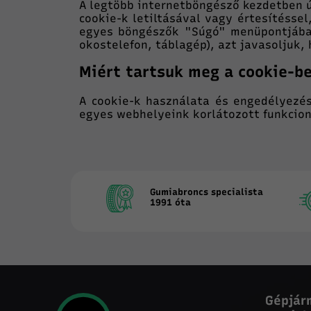
A legtöbb internetböngésző kezdetben ú
cookie-k letiltásával vagy értesítésse
egyes böngészők "Súgó" menüpontjában
okostelefon, táblagép), azt javasoljuk,
Miért tartsuk meg a cookie-be
A cookie-k használata és engedélyezés
egyes webhelyeink korlátozott funkcion
Gumiabroncs specialista
1991 óta
Gépjár