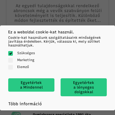
Az egyedi tulajdonságokkal rendelkező
abroncsok még a vevők szabványon felüli
követelményeit is teljesítik. Különböző
módon fejlesztették és építették őket...
Ez a weboldal cookie-kat használ.
UGRÁS A CIKKRE
Cookie-kat használunk szolgáltatásaink minőségének
javítása érdekében. Kérjük, válassza ki, mely sütiket
használhatjuk.
Szükséges
Marketing
Elemző
MINDEN CIKK
Egyetértek
Egyetértek
a Mindennel
a lényeges
dolgokkal
Több információ
Gumiabroncs specialista 1991 óta