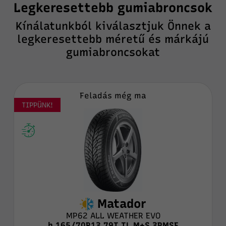
Legkeresettebb gumiabroncsok
Kínálatunkból kiválasztjuk Önnek a
legkeresettebb méretű és márkájú
gumiabroncsokat
Feladás még ma
TIPPÜNK!
Matador
MP62 ALL WEATHER EVO
h 165/70R13 79T TL M+S 3PMSF