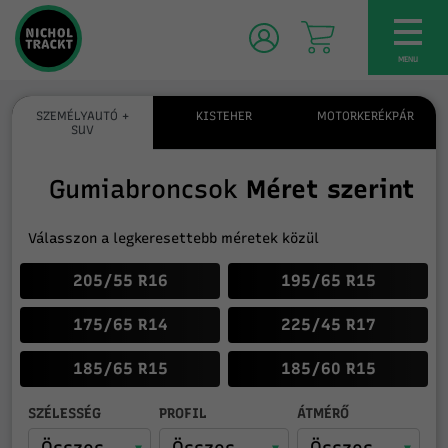
TOG
NAV
MENU
SZEMÉLYAUTÓ +
KISTEHER
MOTORKERÉKPÁR
SUV
Gumiabroncsok
Méret szerint
Válasszon a legkeresettebb méretek közül
205/55 R16
195/65 R15
175/65 R14
225/45 R17
185/65 R15
185/60 R15
SZÉLESSÉG
PROFIL
ÁTMÉRŐ