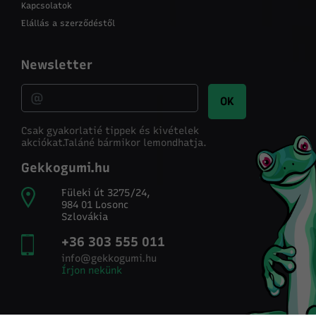
Kapcsolatok
Elállás a szerződéstől
Newsletter
OK
Csak gyakorlatié tippek és kivételek
akciókat.
Taláné bármikor lemondhatja.
Gekkogumi.hu
Füleki út 3275/24,
984 01 Losonc
Szlovákia
+36 303 555 011
info@gekkogumi.hu
Írjon nekünk