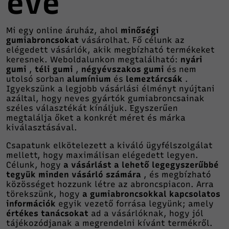
éve
Mi egy online áruház, ahol
minőségi
gumiabroncsokat
vásárolhat. Fő célunk az
elégedett vásárlók, akik megbízható termékeket
keresnek. Weboldalunkon megtalálható:
nyári
gumi
,
téli gumi
,
négyévszakos gumi
és nem
utolsó sorban
alumínium
és
lemeztárcsák
.
Igyekszünk a legjobb vásárlási élményt nyújtani
azáltal, hogy neves gyártók gumiabroncsainak
széles választékát kínáljuk. Egyszerűen
megtalálja őket a konkrét méret és márka
kiválasztásával.
Csapatunk elkötelezett a kiváló ügyfélszolgálat
mellett, hogy maximálisan elégedett legyen.
Célunk, hogy
a vásárlást a lehető legegyszerűbbé
tegyük minden vásárló számára
, és megbízható
közösséget hozzunk létre az abroncspiacon. Arra
törekszünk, hogy
a gumiabroncsokkal kapcsolatos
információk
egyik vezető forrása legyünk; amely
értékes tanácsokat
ad a vásárlóknak, hogy jól
tájékozódjanak a megrendelni kívánt termékről.