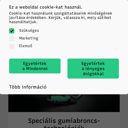
Érdekesé és hasznos információk a
Ez a weboldal cookie-kat használ.
gumiabroncsok területéről
Cookie-kat használunk szolgáltatásaink minőségének
javítása érdekében. Kérjük, válassza ki, mely sütiket
használhatjuk.
Szükséges
Marketing
Elemző
Egyetértek
Egyetértek
a Mindennel
a lényeges
dolgokkal
Több információ
Speciális gumiabroncs-