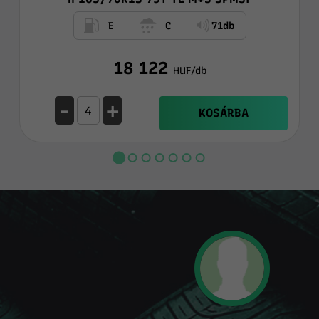
E
C
71db
18 122
HUF/db
-
+
KOSÁRBA