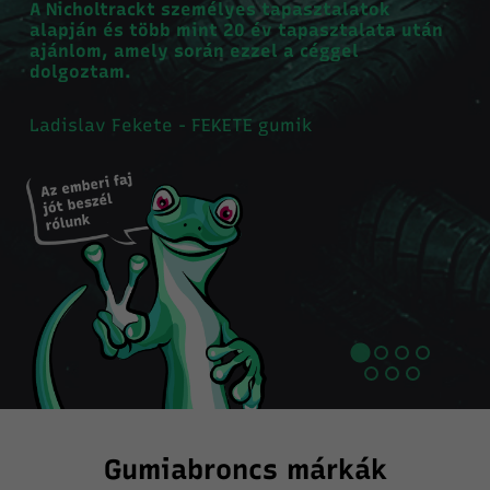
A Nicholtrackt személyes tapasztalatok
alapján és több mint 20 év tapasztalata után
ajánlom, amely során ezzel a céggel
dolgoztam.
Ladislav Fekete - FEKETE gumik
Gumiabroncs márkák