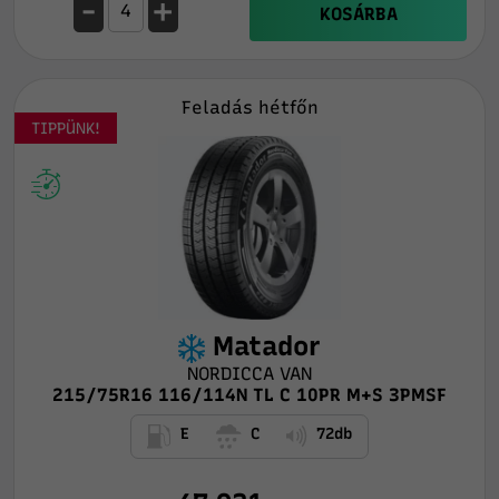
-
+
KOSÁRBA
Feladás hétfőn
TIPPÜNK!
Matador
NORDICCA VAN
215/75R16 116/114N TL C 10PR M+S 3PMSF
E
C
72db