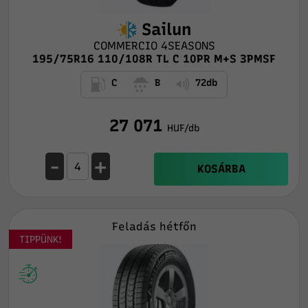
Sailun
COMMERCIO 4SEASONS
195/75R16 110/108R TL C 10PR M+S 3PMSF
C
B
72db
27 071
HUF/db
-
+
KOSÁRBA
Feladás hétfőn
TIPPÜNK!