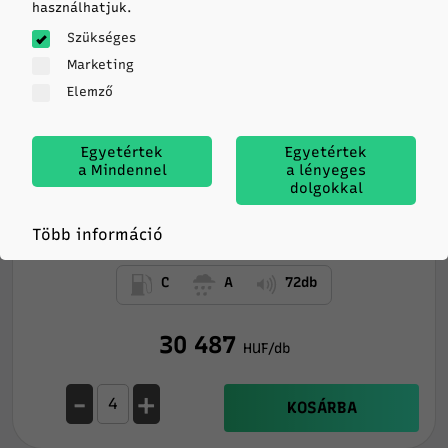
használhatjuk.
Szükséges
Marketing
Elemző
Egyetértek
Egyetértek
a Mindennel
a lényeges
dolgokkal
Sailun
COMMERCIO 4SEASONS
Több információ
225/65R16 112/110T TL C 8PR M+S 3PMSF
C
A
72db
30 487
HUF/db
-
+
KOSÁRBA