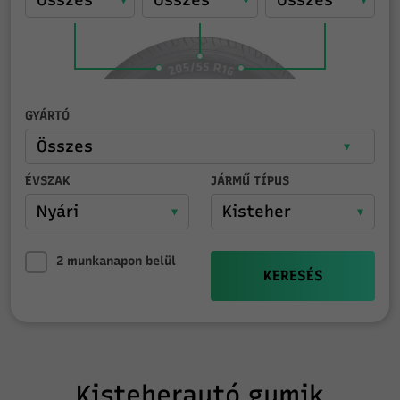
GYÁRTÓ
ÉVSZAK
JÁRMŰ TÍPUS
2 munkanapon belül
KERESÉS
Kisteherautó gumik