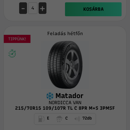
-
+
KOSÁRBA
Feladás hétfőn
TIPPÜNK!
Matador
NORDICCA VAN
215/70R15 109/107R TL C 8PR M+S 3PMSF
E
C
72db