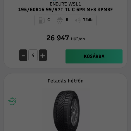
ENDURE WSL1
195/60R16 99/97T TL C 6PR M+S 3PMSF
C
B
72db
26 947
HUF/db
-
+
KOSÁRBA
Feladás hétfőn