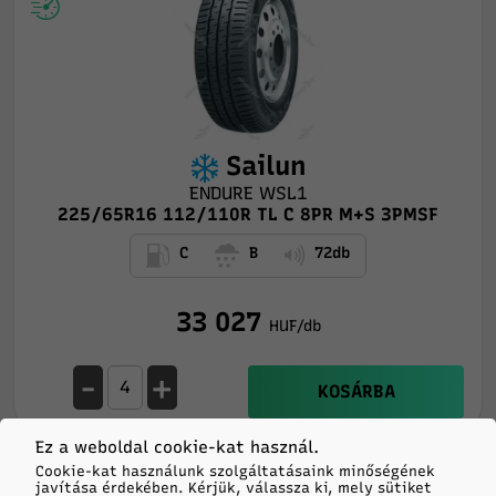
Sailun
ENDURE WSL1
225/65R16 112/110R TL C 8PR M+S 3PMSF
C
B
72db
33 027
HUF/db
-
+
KOSÁRBA
Ez a weboldal cookie-kat használ.
Cookie-kat használunk szolgáltatásaink minőségének
Feladás hétfőn
javítása érdekében. Kérjük, válassza ki, mely sütiket