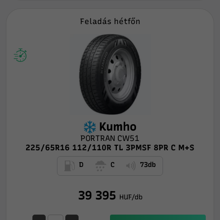
Feladás hétfőn
Kumho
PORTRAN CW51
225/65R16 112/110R TL 3PMSF 8PR C M+S
D
C
73db
39 395
HUF/db