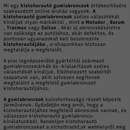
Mi egy
kisteherautó gumiabroncsok
értékesítésére
szakosodott online áruház vagyunk.
A
kisteherautó gumiabroncsok
széles választékát
kínáljuk olyan márkáktól , mint
a Matador
,
Barum
,
Tracmax
vagy
Sailun
. Akár új abroncskészletre
van szüksége az autójához, akár defektes, és
pontosan ugyanazokat kell beszereznie
kisteherautójába
, e-shopunkban biztosan
megtalálja a megfelelőt.
A piac legnépszerűbb gyártóitól származó
gumiabroncsmárkák és -kialakítások széles
választékát kínáljuk. Elkötelezett szakértői
csapatunk van, akik szívesen segítenek
megtalálni a megfelelő gumiabroncsot
kisteherautójához.
A gumiabroncsok
kulcsfontosságú részét képezik
járművének. Győződjön meg arról, hogy a
kisteherautójához megfelelő abroncsok vannak, és
válasszon kisteherautó gumiabroncs-
kínálatunkból. Rendeljen kisteherautó
gumiabroncsokat a nicholtrackt.sk webhelyről még