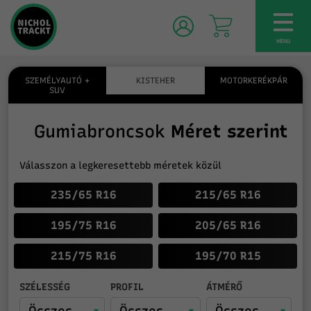
TOG
NAV
MENU
SZEMÉLYAUTÓ +
KISTEHER
MOTORKERÉKPÁR
SUV
Gumiabroncsok
Méret szerint
Válasszon a legkeresettebb méretek közül
235/65 R16
215/65 R16
195/75 R16
205/65 R16
215/75 R16
195/70 R15
SZÉLESSÉG
PROFIL
ÁTMÉRŐ