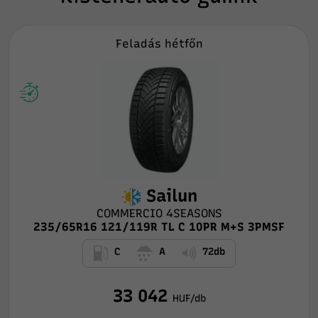
Feladás hétfőn
Sailun
COMMERCIO 4SEASONS
235/65R16 121/119R TL C 10PR M+S 3PMSF
C
A
72db
33 042
HUF/db