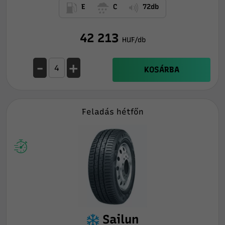
E
C
72db
42 213
HUF/db
-
+
KOSÁRBA
Feladás hétfőn
Sailun