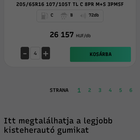
205/65R16 107/105T TL C 8PR M+S 3PMSF
C
B
72db
26 157
HUF/db
-
+
KOSÁRBA
1
STRANA
2
3
4
5
6
Itt megtalálhatja a legjobb
kisteherautó gumikat