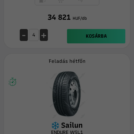
34 821
HUF/db
-
+
KOSÁRBA
Feladás hétfőn
Sailun
ENDURE WSL1