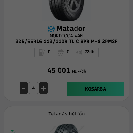
Matador
NORDICCA VAN
225/65R16 112/110R TL C 8PR M+S 3PMSF
D
C
72db
45 001
HUF/db
-
+
KOSÁRBA
Feladás hétfőn