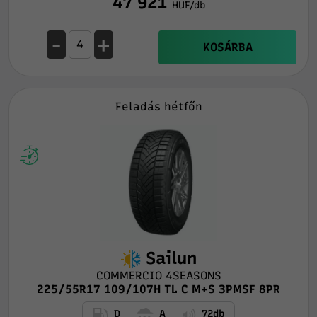
47 921
HUF/db
-
+
KOSÁRBA
Feladás hétfőn
Sailun
COMMERCIO 4SEASONS
225/55R17 109/107H TL C M+S 3PMSF 8PR
D
A
72db