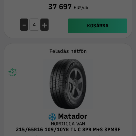
37 697
HUF/db
-
+
KOSÁRBA
Feladás hétfőn
Matador
NORDICCA VAN
215/65R16 109/107R TL C 8PR M+S 3PMSF