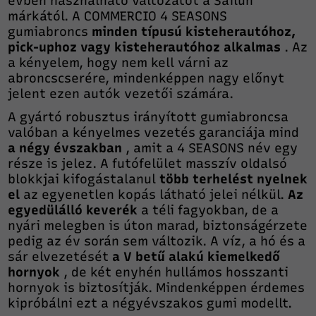
évben használható változatot a Sailun
márkától. A COMMERCIO 4 SEASONS
gumiabroncs
minden típusú kisteherautóhoz,
pick-uphoz vagy kisteherautóhoz alkalmas
. Az
a kényelem, hogy nem kell várni az
abroncscserére, mindenképpen nagy előnyt
jelent ezen autók vezetői számára.
A gyártó robusztus irányított gumiabroncsa
valóban a kényelmes vezetés garanciája mind
a négy évszakban
, amit a 4 SEASONS név egy
része is jelez. A futófelület masszív oldalsó
blokkjai kifogástalanul
több terhelést nyelnek
el
az egyenetlen kopás látható jelei nélkül.
Az
egyedülálló keverék
a téli fagyokban, de a
nyári melegben is úton marad, biztonságérzete
pedig az év során sem változik. A víz, a hó és a
sár elvezetését
a V betű alakú kiemelkedő
hornyok
, de két enyhén hullámos hosszanti
hornyok is biztosítják. Mindenképpen érdemes
kipróbálni ezt a négyévszakos gumi modellt.