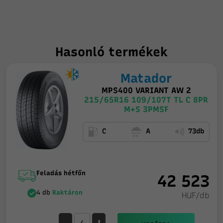
Hasonló termékek
Matador
MPS400 VARIANT AW 2
215/65R16 109/107T TL C 8PR
M+S 3PMSF
C
A
73db
Feladás hétfőn
42 523
4 db
Raktáron
HUF/db