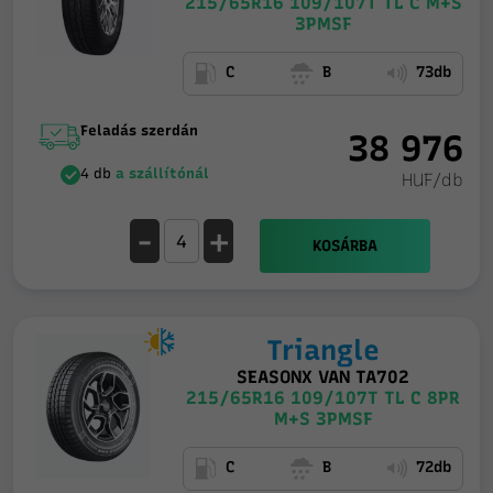
215/65R16 109/107T TL C M+S
3PMSF
C
B
73db
Feladás szerdán
38 976
4 db
a szállítónál
HUF/db
-
+
KOSÁRBA
Triangle
SEASONX VAN TA702
215/65R16 109/107T TL C 8PR
M+S 3PMSF
C
B
72db