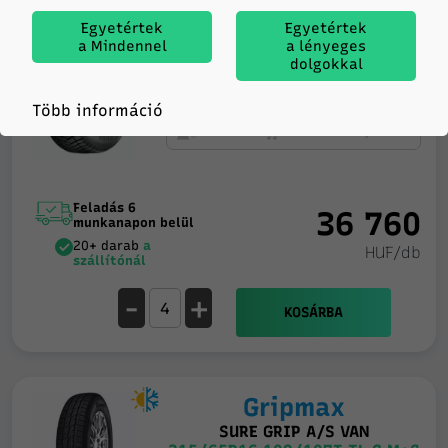
prinx
Egyetértek
Egyetértek
a Mindennel
a lényeges
VANEA 4S
dolgokkal
215/65R16 109/107T TL C M+S
3PMSF
Több információ
C
A
72db
Feladás 6
36 760
munkanapon belül
20+ darab
a
HUF/db
szállítónál
-
+
KOSÁRBA
Gripmax
SURE GRIP A/S VAN