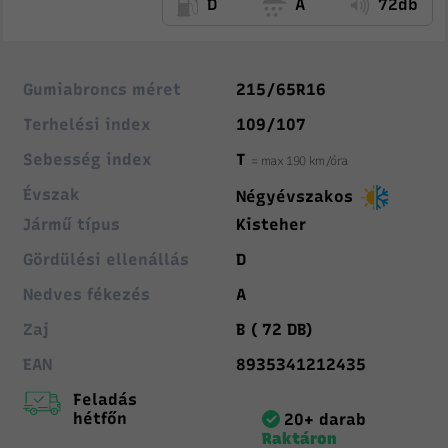
D
A
72db
Gumiabroncs méret
215/65R16
Terhelési index
109/107
Sebesség index
T
= max 190 km/óra
Évszak
Négyévszakos
Jármű típus
Kisteher
Gördülési ellenállás
D
Nedves fékezés
A
Zaj
B ( 72 DB)
EAN
8935341212435
Feladás
hétfőn
20+ darab
Raktáron