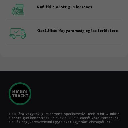
4 millió eladott gumiabroncs
Kiszállítás Magyarország egész területére
1991 óta vagyunk gumiabroncs-specialisták. Több mint 4 millió
eladott gumiabronccsal Szlovákia TOP 3 eladói közé tartozunk.
Kis- és nagykereskedelmi ügyfeleket egyaránt kiszolgálunk.