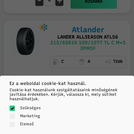
-
+
KOSÁRBA
Atlander
LANDER ALLSEASON ATL56
215/65R16 109/107T TL C M+S
3PMSF
C
A
72db
Feladás 5
23 798
munkanapon belül
Ez a weboldal cookie-kat használ.
Cookie-kat használunk szolgáltatásaink minőségének
HUF/db
20+ darab
a
javítása érdekében. Kérjük, válassza ki, mely sütiket
szállítónál
használhatjuk.
-
+
Szükséges
KOSÁRBA
Marketing
Elemző