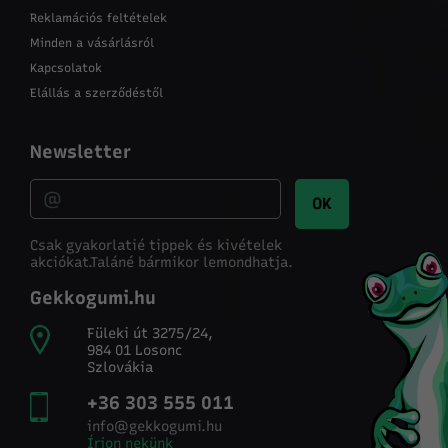
Reklamációs feltételek
Minden a vásárlásról
Kapcsolatok
Elállás a szerződéstől
Newsletter
OK
Csak gyakorlatié tippek és kivételek
akciókat.
Taláné bármikor lemondhatja.
Gekkogumi.hu
Füleki út 3275/24,
984 01 Losonc
Szlovákia
+36 303 555 011
info@gekkogumi.hu
Írjon nekünk