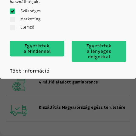
vásároljon még ma. A gekkogumi.hu oldalon
használhatjuk.
megtalálja járművéhez tökéletes gumiabroncsot.
Szükséges
Marketing
Elemző
Gumiabroncs specialista 1991 óta
Egyetértek
Egyetértek
a Mindennel
a lényeges
dolgokkal
Szállítás a megrendelés napján (14:00-ig)
Több információ
4 millió eladott gumiabroncs
Kiszállítás Magyarország egész területére