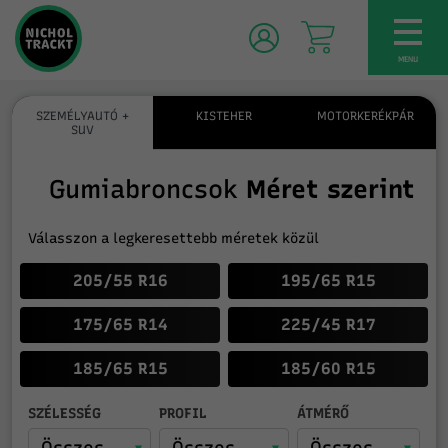
TOG
NAV
MENU
SZEMÉLYAUTÓ +
KISTEHER
MOTORKERÉKPÁR
SUV
Gumiabroncsok
Méret szerint
Válasszon a legkeresettebb méretek közül
205/55 R16
195/65 R15
175/65 R14
225/45 R17
185/65 R15
185/60 R15
SZÉLESSÉG
PROFIL
ÁTMÉRŐ