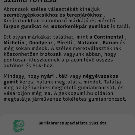
Abroncsok széles választékát kínáljuk
személygépkocsikhoz és terepjárókhoz
.
Kínálatunkban különböző márkájú és méretű
furgon gumikat
és
motorkerékpár gumikat
is talál.
Itt olyan márkákat találhat, mint
a Continental
,
Michelin
,
Goodyear
,
Pirelli
,
Matador
,
Barum
és
még sokan mások. A széles méretválasztéknak
köszönhetően biztosak vagyunk abban, hogy
pontosan illeszkednek a piacon lévő összes
autóhoz és SUV-hoz.
Mindegy, hogy
nyári
,
téli
vagy
négyévszakos
gumit
keres, nálunk megtalálja mindet. Találja
meg az igényeinek megfelelő gumiabroncsot, és
vásároljon még ma. A gekkogumi.hu oldalon
megtalálja járművéhez tökéletes gumiabroncsot.
Gumiabroncs specialista 1991 óta