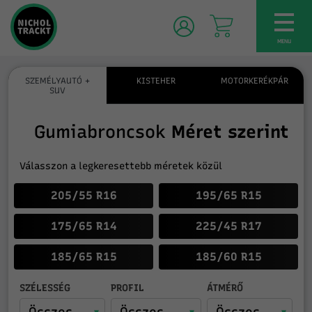
TOG
NAV
MENU
SZEMÉLYAUTÓ +
KISTEHER
MOTORKERÉKPÁR
SUV
Gumiabroncsok
Méret szerint
Válasszon a legkeresettebb méretek közül
205/55 R16
195/65 R15
175/65 R14
225/45 R17
185/65 R15
185/60 R15
SZÉLESSÉG
PROFIL
ÁTMÉRŐ