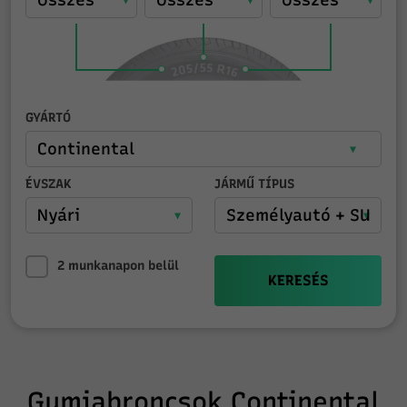
GYÁRTÓ
ÉVSZAK
JÁRMŰ TÍPUS
2 munkanapon belül
KERESÉS
Gumiabroncsok Continental