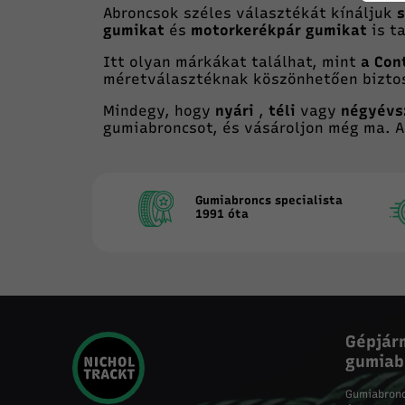
Abroncsok széles választékát kínáljuk
gumikat
és
motorkerékpár gumikat
is ta
Itt olyan márkákat találhat, mint
a Con
méretválasztéknak köszönhetően biztos
Mindegy, hogy
nyári
,
téli
vagy
négyévs
gumiabroncsot, és vásároljon még ma. 
Gumiabroncs specialista
1991 óta
Gépjár
gumiab
Gumiabron