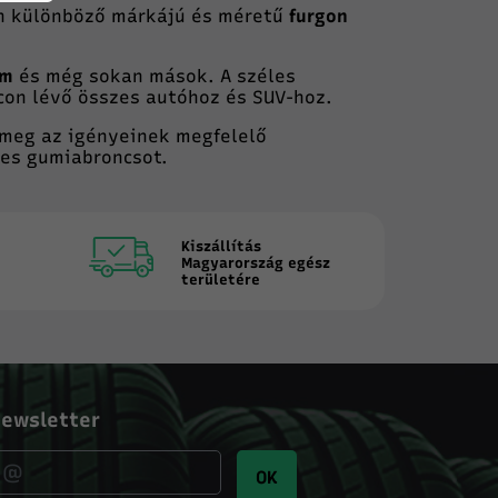
n különböző márkájú és méretű
furgon
um
és még sokan mások. A széles
on lévő összes autóhoz és SUV-hoz.
 meg az igényeinek megfelelő
tes gumiabroncsot.
Kiszállítás
Magyarország egész
területére
ewsletter
OK