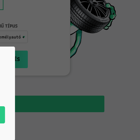
Ű TÍPUS
KERESÉS