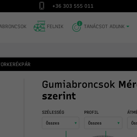
+36 303 555 011
Kiszállítás Magyarország egész területére
Gum
ABRONCSOK
FELNIK
TANÁCSOT ADUNK
ORKERÉKPÁR
Gumiabroncsok
Mér
szerint
SZÉLESSÉG
PROFIL
ÁTM