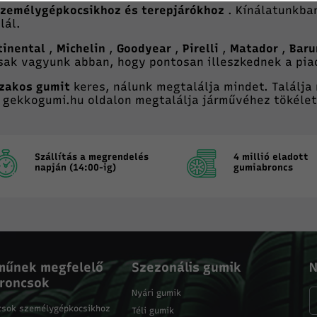
személygépkocsikhoz és terepjárókhoz
. Kínálatunkba
lál.
tinental
,
Michelin
,
Goodyear
,
Pirelli
,
Matador
,
Bar
ak vagyunk abban, hogy pontosan illeszkednek a piac
zakos gumit
keres, nálunk megtalálja mindet. Találja
A gekkogumi.hu oldalon megtalálja járművéhez tökéle
Szállítás a megrendelés
4 millió eladott
napján (14:00-ig)
gumiabroncs
műnek megfelelő
Szezonális gumik
N
roncsok
Nyári gumik
csok személygépkocsikhoz
Téli gumik