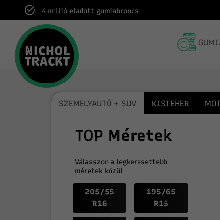
4 millió eladott gumiabroncs
GUMI
SZEMÉLYAUTÓ + SUV
KISTEHER
MOT
TOP
Méretek
Válasszon a legkeresettebb
méretek közül
205/55
195/65
R16
R15