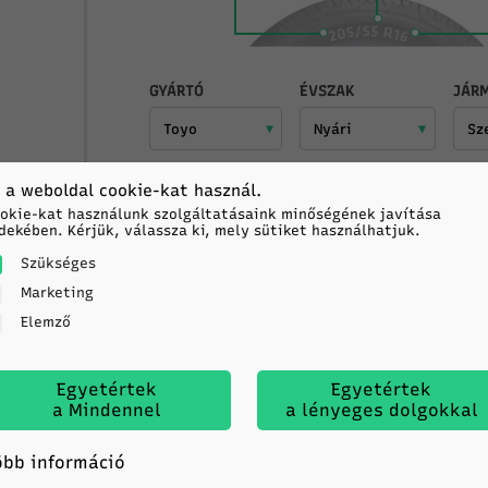
GYÁRTÓ
ÉVSZAK
JÁRM
2 munkanapon belül
 a weboldal cookie-kat használ.
okie-kat használunk szolgáltatásaink minőségének javítása
dekében. Kérjük, válassza ki, mely sütiket használhatjuk.
Szükséges
Marketing
Elemző
ncs-paramétert:
szélesség
,
profil
,
átmérő
,
márka
Egyetértek
Egyetértek
a Mindennel
a lényeges dolgokkal
roncsok első számú forrása
öbb információ