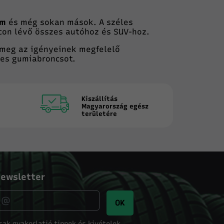
um
és még sokan mások. A széles
on lévő összes autóhoz és SUV-hoz.
 meg az igényeinek megfelelő
tes gumiabroncsot.
Kiszállítás
Magyarország egész
területére
ewsletter
OK
sak gyakorlatié tippek és kivételek