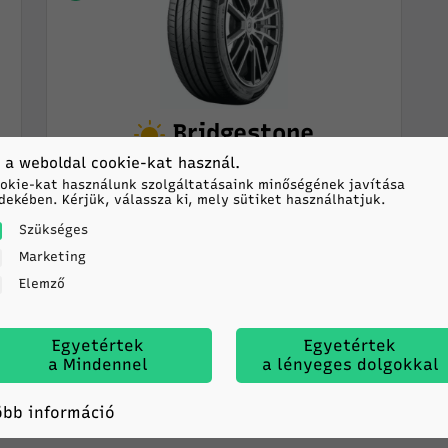
Bridgestone
TURANZA 6
 a weboldal cookie-kat használ.
245/40R18 97Y TL XL FP ENL
okie-kat használunk szolgáltatásaink minőségének javítása
dekében. Kérjük, válassza ki, mely sütiket használhatjuk.
B
A
70db
Szükséges
Marketing
45 635
HUF/db
Elemző
-
+
KOSÁRBA
Egyetértek
Egyetértek
a Mindennel
a lényeges dolgokkal
öbb információ