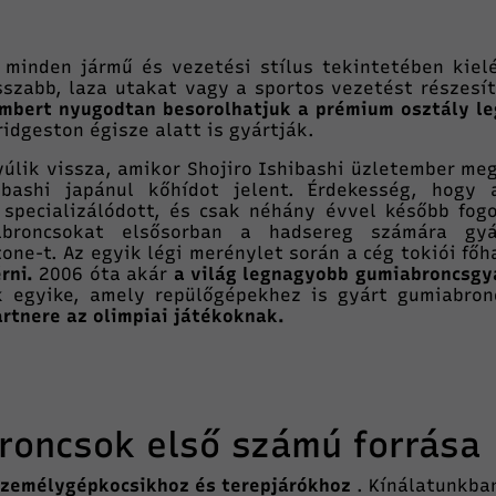
minden jármű és vezetési stílus tekintetében kielé
sszabb, laza utakat vagy a sportos vezetést részesí
mbert nyugodtan besorolhatjuk a prémium osztály l
idgeston égisze alatt is gyártják.
úlik vissza, amikor Shojiro Ishibashi üzletember me
bashi japánul kőhídot jelent. Érdekesség, hogy 
specializálódott, és csak néhány évvel később fog
abroncsokat elsősorban a hadsereg számára gy
one-t. Az egyik légi merénylet során a cég tokiói főh
rni.
2006 óta akár
a világ legnagyobb gumiabroncsgyá
 egyike, amely repülőgépekhez is gyárt gumiabron
rtnere az olimpiai játékoknak.
roncsok első számú forrása
személygépkocsikhoz és terepjárókhoz
. Kínálatunkba