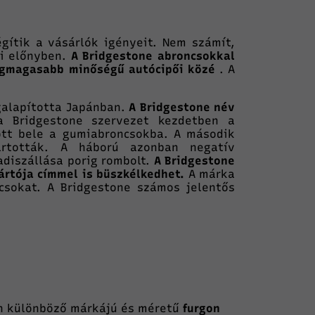
gítik a vásárlók igényeit. Nem számít,
ti előnyben.
A Bridgestone abroncsokkal
egmagasabb minőségű autócipői közé
. A
galapította Japánban.
A Bridgestone név
a Bridgestone szervezet kezdetben a
ott bele a gumiabroncsokba. A második
ártották. A háború azonban negatív
adiszállása porig rombolt.
A Bridgestone
rtója címmel is büszkélkedhet.
A márka
csokat. A Bridgestone számos jelentős
n különböző márkájú és méretű
furgon