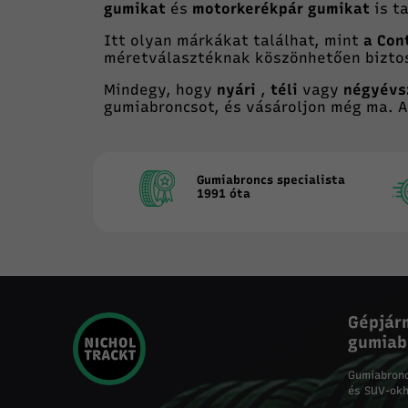
gumikat
és
motorkerékpár gumikat
is ta
Itt olyan márkákat találhat, mint
a Con
méretválasztéknak köszönhetően biztos
Mindegy, hogy
nyári
,
téli
vagy
négyévs
gumiabroncsot, és vásároljon még ma. 
Gumiabroncs specialista
1991 óta
Gépjár
gumiab
Gumiabron
és SUV-ok