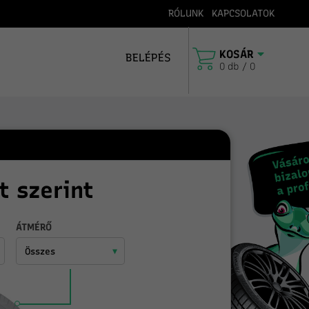
RÓLUNK
KAPCSOLATOK
iabroncs specialista 1991 óta
Szállítás 
KOSÁR
BELÉPÉS
0 db / 0
t szerint
ÁTMÉRŐ