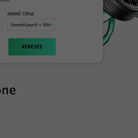
JÁRMŰ TÍPUS
KERESÉS
one