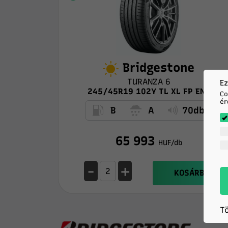
Bridgestone
TURANZA 6
Ez
245/45R19 102Y TL XL FP ENL
Co
ér
B
A
70db
65 993
HUF/db
-
+
KOSÁRBA
T