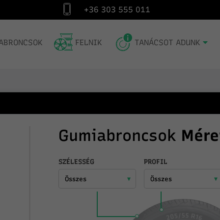
+36 303 555 011
Kiszállítás Magyarország egész területére
Gum
ABRONCSOK
FELNIK
TANÁCSOT ADUNK
Gumiabroncsok
Mére
SZÉLESSÉG
PROFIL