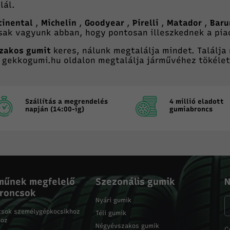
lál.
tinental
,
Michelin
,
Goodyear
,
Pirelli
,
Matador
,
Bar
ak vagyunk abban, hogy pontosan illeszkednek a piac
zakos gumit
keres, nálunk megtalálja mindet. Találja
A gekkogumi.hu oldalon megtalálja járművéhez tökéle
Szállítás a megrendelés
4 millió eladott
napján (14:00-ig)
gumiabroncs
műnek megfelelő
Szezonális gumik
N
roncsok
Nyári gumik
csok személygépkocsikhoz
Téli gumik
hoz
Négyévszakos gumik
C