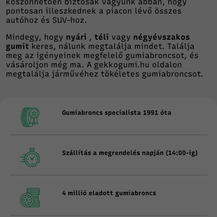
köszönhetően biztosak vagyunk abban, hogy
pontosan illeszkednek a piacon lévő összes
autóhoz és SUV-hoz.
Mindegy, hogy
nyári
,
téli
vagy
négyévszakos
gumit
keres, nálunk megtalálja mindet. Találja
meg az igényeinek megfelelő gumiabroncsot, és
vásároljon még ma. A gekkogumi.hu oldalon
megtalálja járművéhez tökéletes gumiabroncsot.
Gumiabroncs specialista 1991 óta
Szállítás a megrendelés napján (14:00-ig)
4 millió eladott gumiabroncs