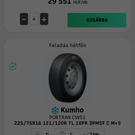
29 551
HUF/db
-
+
KOSÁRBA
Feladás hétfőn
Kumho
PORTRAN CW51
225/75R16 121/120R TL 10PR 3PMSF C M+S
D
C
73db