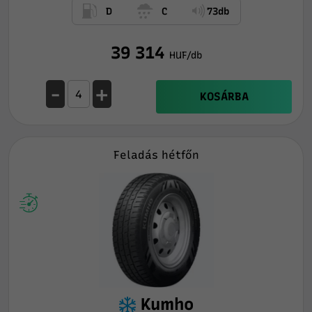
D
C
73db
39 314
HUF/db
-
+
KOSÁRBA
Feladás hétfőn
Kumho