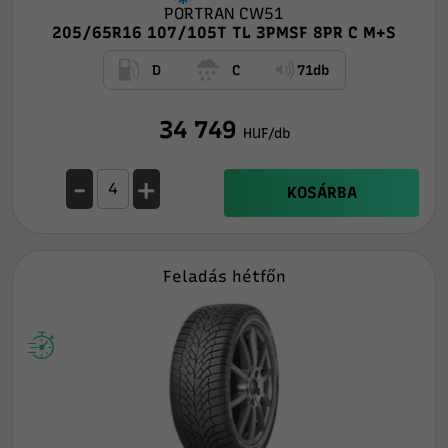
PORTRAN CW51
205/65R16 107/105T TL 3PMSF 8PR C M+S
D
C
71db
34 749
HUF/db
-
+
KOSÁRBA
Feladás hétfőn