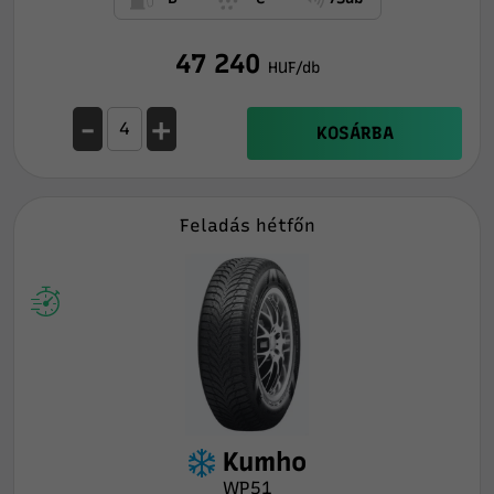
47 240
HUF/db
-
+
KOSÁRBA
Feladás hétfőn
Kumho
WP51