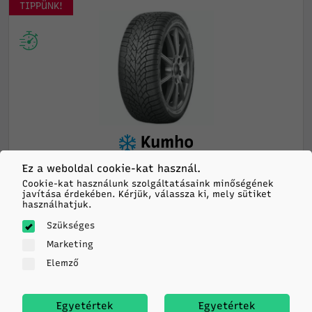
TIPPÜNK!
Kumho
WINTERCRAFT WP52+
Ez a weboldal cookie-kat használ.
225/45R17 94V TL XL M+S 3PMSF EV
Cookie-kat használunk szolgáltatásaink minőségének
javítása érdekében. Kérjük, válassza ki, mely sütiket
C
B
72db
használhatjuk.
Szükséges
31 555
HUF/db
Marketing
Elemző
-
+
KOSÁRBA
Egyetértek
Egyetértek