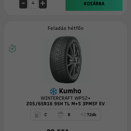
-
+
KOSÁRBA
Feladás hétfőn
Kumho
WINTERCRAFT WP52+
205/65R16 95H TL M+S 3PMSF EV
C
B
72db