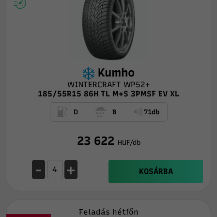
Kumho
WINTERCRAFT WP52+
185/55R15 86H TL M+S 3PMSF EV XL
D
B
71db
23 622
HUF/db
-
+
KOSÁRBA
Feladás hétfőn