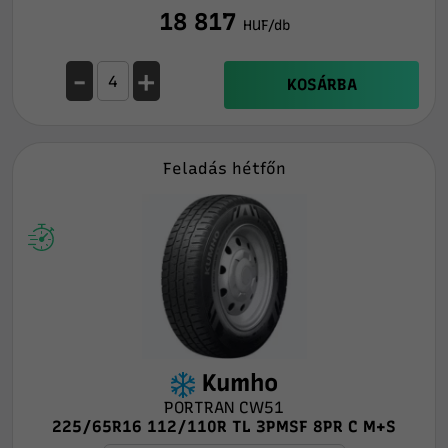
18 817
HUF/db
-
+
KOSÁRBA
Feladás hétfőn
Kumho
PORTRAN CW51
225/65R16 112/110R TL 3PMSF 8PR C M+S