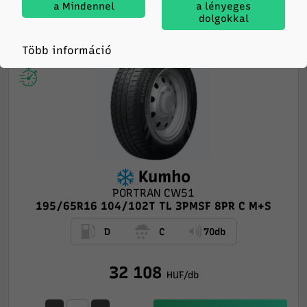
a Mindennel
a lényeges
dolgokkal
Feladás hétfőn
Több információ
Kumho
PORTRAN CW51
195/65R16 104/102T TL 3PMSF 8PR C M+S
D
C
70db
32 108
HUF/db