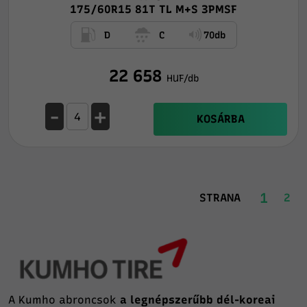
175/60R15 81T TL M+S 3PMSF
D
C
70db
22 658
HUF/db
-
+
KOSÁRBA
1
STRANA
2
A Kumho abroncsok
a legnépszerűbb dél-koreai