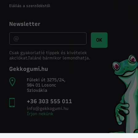
Elállás a szerződéstől
Newsletter
OK
Csak gyakorlatié tippek és kivételek
akciókat.
Taláné bármikor lemondhatja.
Gekkogumi.hu
Füleki út 3275/24,
984 01 Losonc
Szlovákia
+36 303 555 011
info@gekkogumi.hu
Írjon nekünk