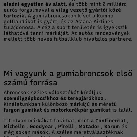
eladni egyetlen év alatt,
és több mint 2 milliárd
eurós forgalmával
a világ vezető gyártói közé
tartozik.
A gumiabroncsokon kívül a Kumho
golflabdákat is gyárt, és az Asiana Airlines
tulajdonosa. A cég a sport területén is igyekszik
láthatóvá tenni márkáját. Az autós rendezvények
mellett több neves futballklub hivatalos partnere.
Mi vagyunk a gumiabroncsok első
számú forrása
Abroncsok széles választékát kínáljuk
személygépkocsikhoz és terepjárókhoz
.
Kínálatunkban különböző márkájú és méretű
furgon gumikat
és
motorkerékpár gumikat
is talál.
Itt olyan márkákat találhat, mint
a Continental
,
Michelin
,
Goodyear
,
Pirelli
,
Matador
,
Barum
és
még sokan mások. A széles méretválasztéknak