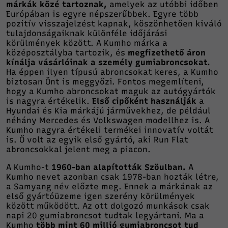
márkák közé tartoznak,
amelyek az utóbbi időben
Európában is egyre népszerűbbek. Egyre több
pozitív visszajelzést kapnak, köszönhetően kiváló
tulajdonságaiknak különféle időjárási
körülmények között. A Kumho márka a
középosztályba tartozik, és
megfizethető áron
kínálja vásárlóinak a személy gumiabroncsokat.
Ha éppen ilyen típusú abroncsokat keres, a Kumho
biztosan Önt is meggyőzi. Fontos megemlíteni,
hogy a Kumho abroncsokat maguk az autógyártók
is nagyra értékelik.
Első cipőként használják
a
Hyundai és Kia márkájú járművekhez, de például
néhány Mercedes és Volkswagen modellhez is. A
Kumho nagyra értékeli termékei innovatív voltát
is. Ő volt az egyik első gyártó, aki Run Flat
abroncsokkal jelent meg a piacon.
A Kumho-t
1960-ban alapították Szöulban.
A
Kumho nevet azonban csak 1978-ban hozták létre,
a Samyang név előzte meg. Ennek a márkának az
első gyártóüzeme igen szerény körülmények
között működött. Az ott dolgozó munkások csak
napi 20 gumiabroncsot tudtak legyártani. Ma a
Kumho
több mint 60 millió gumiabroncsot tud