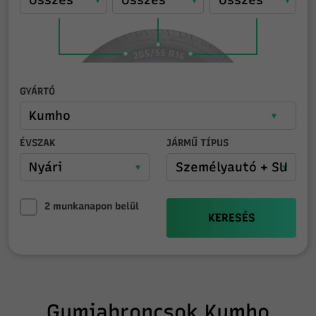
GYÁRTÓ
ÉVSZAK
JÁRMŰ TÍPUS
2 munkanapon belül
KERESÉS
Gumiabroncsok Kumho