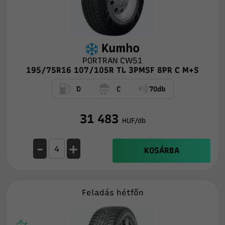
Kumho
PORTRAN CW51
195/75R16 107/105R TL 3PMSF 8PR C M+S
D
C
70db
31 483
HUF/db
-
+
KOSÁRBA
Feladás hétfőn