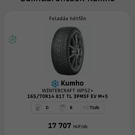
Feladás hétfőn
Kumho
WINTERCRAFT WP52+
165/70R14 81T TL 3PMSF EV M+S
D
B
71db
17 707
HUF/db