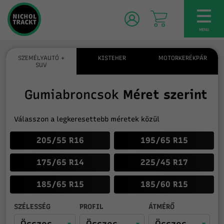
TOG
NAV
MENU
SZEMÉLYAUTÓ +
KISTEHER
MOTORKERÉKPÁR
SUV
Gumiabroncsok
Méret szerint
Válasszon a legkeresettebb méretek közül
205/55 R16
195/65 R15
175/65 R14
225/45 R17
185/65 R15
185/60 R15
SZÉLESSÉG
PROFIL
ÁTMÉRŐ