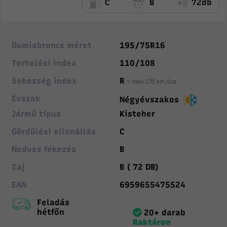
C
B
72db
Gumiabroncs méret
195/75R16
Terhelési index
110/108
Sebesség index
R
= max 170 km/óra
Évszak
Négyévszakos
Jármű típus
Kisteher
Gördülési ellenállás
C
Nedves fékezés
B
Zaj
B ( 72 DB)
EAN
6959655475524
Feladás
hétfőn
20+ darab
Raktáron