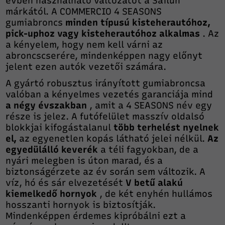
évben használható változatot a Sailun
márkától. A COMMERCIO 4 SEASONS
gumiabroncs
minden típusú kisteherautóhoz,
pick-uphoz vagy kisteherautóhoz alkalmas
. Az
a kényelem, hogy nem kell várni az
abroncscserére, mindenképpen nagy előnyt
jelent ezen autók vezetői számára.
A gyártó robusztus irányított gumiabroncsa
valóban a kényelmes vezetés garanciája mind
a négy évszakban
, amit a 4 SEASONS név egy
része is jelez. A futófelület masszív oldalsó
blokkjai kifogástalanul
több terhelést nyelnek
el,
az egyenetlen kopás látható jelei nélkül.
Az
egyedülálló keverék
a téli fagyokban, de a
nyári melegben is úton marad, és a
biztonságérzete az év során sem változik. A
víz, hó és sár elvezetését
V betű alakú
kiemelkedő hornyok
, de két enyhén hullámos
hosszanti hornyok is biztosítják.
Mindenképpen érdemes kipróbálni ezt a