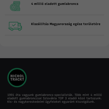
4 millió eladott gumiabroncs
Kiszállítás Magyarország egész területére
1991 óta vagyunk gumiabroncs-specialisták. Több mint 4 millió
eladott gumiabronccsal Szlovákia TOP 3 eladói közé tartozunk.
Kis- és nagykereskedelmi ügyfeleket egyaránt kiszolgálunk.