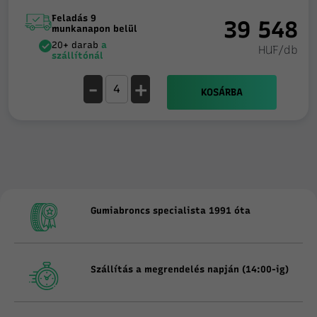
Feladás 9
39 548
munkanapon belül
20+ darab
a
HUF/db
szállítónál
-
+
KOSÁRBA
Gumiabroncs specialista 1991 óta
Szállítás a megrendelés napján (14:00-ig)