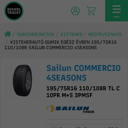
TOG
NAV
MENU
GUMIABRONCSOK
KISTEHER
NÉGYÉVSZAKOS
KISTEHERAUTÓ GUMIK EGÉSZ ÉVBEN 195/75R16
110/108R SAILUN COMMERCIO 4SEASONS
Sailun COMMERCIO
4SEASONS
195/75R16 110/108R TL C
10PR M+S 3PMSF