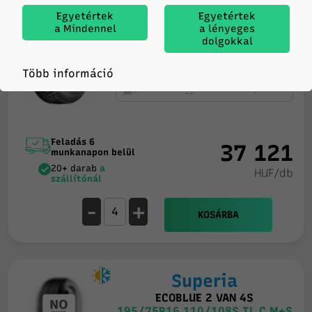
prinx
Egyetértek
Egyetértek
a Mindennel
a lényeges
VANEA 4S
dolgokkal
195/75R16 110/108R TL C M+S
3PMSF
Több információ
C
A
72db
Feladás 6
37 121
munkanapon belül
20+ darab
a
HUF/db
szállítónál
-
+
KOSÁRBA
Superia
ECOBLUE 2 VAN 4S
195/75R16 110/108S TL C M+S