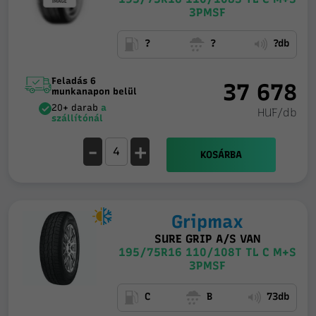
3PMSF
?
?
?db
Feladás 6
37 678
munkanapon belül
20+ darab
a
HUF/db
szállítónál
-
+
KOSÁRBA
Gripmax
SURE GRIP A/S VAN
195/75R16 110/108T TL C M+S
3PMSF
C
B
73db