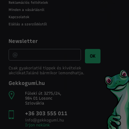
Reklamációs feltételek
Minden a vásárlásról
Kapcsolatok
Elállás a szerződéstől
Newsletter
OK
Csak gyakorlatié tippek és kivételek
akciókat.
Taláné bármikor lemondhatja.
Gekkogumi.hu
Füleki út 3275/24,
984 01 Losonc
Szlovákia
+36 303 555 011
info@gekkogumi.hu
Írjon nekünk