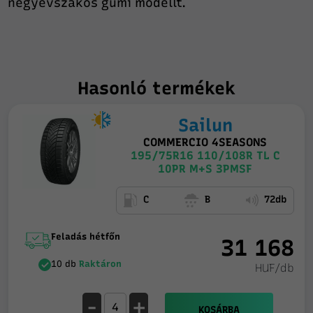
négyévszakos gumi modellt.
Hasonló termékek
Sailun
COMMERCIO 4SEASONS
195/75R16 110/108R TL C
10PR M+S 3PMSF
C
B
72db
Feladás hétfőn
31 168
10 db
Raktáron
HUF/db
-
+
KOSÁRBA