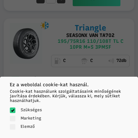
Triangle
SEASONX VAN TA702
195/75R16 110/108T TL C
10PR M+S 3PMSF
C
C
72db
Feladás 4
35 134
munkanapon belül
Ez a weboldal cookie-kat használ.
Cookie-kat használunk szolgáltatásaink minőségének
HUF/db
20+ darab
a
javítása érdekében. Kérjük, válassza ki, mely sütiket
szállítónál
használhatjuk.
-
+
Szükséges
KOSÁRBA
Marketing
Elemző