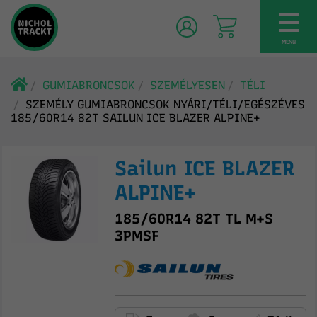
TOG
NAV
MENU
GUMIABRONCSOK
SZEMÉLYESEN
TÉLI
SZEMÉLY GUMIABRONCSOK NYÁRI/TÉLI/EGÉSZÉVES
185/60R14 82T SAILUN ICE BLAZER ALPINE+
Sailun ICE BLAZER
ALPINE+
185/60R14 82T TL M+S
3PMSF