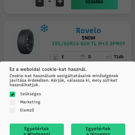
-
+
KOSÁRBA
Rovelo
SNOW
185/60R14 82H TL M+S 3PMSF
E
D
71db
Ez a weboldal cookie-kat használ.
Feladás holnap
15 003
Cookie-kat használunk szolgáltatásaink minőségének
javítása érdekében. Kérjük, válassza ki, mely sütiket
20+ darab
Raktáron
használhatjuk.
HUF/db
Szükséges
-
+
Marketing
KOSÁRBA
Elemző
Egyetértek
Egyetértek
Sailun
a Mindennel
a lényeges