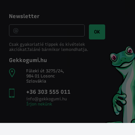
Newsletter
OK
Csak gyakorlatié tippek és kivételek
akciókat.
Taláné bármikor lemondhatja.
Gekkogumi.hu
Füleki út 3275/24,
984 01 Losonc
Szlovákia
+36 303 555 011
info@gekkogumi.hu
Írjon nekünk