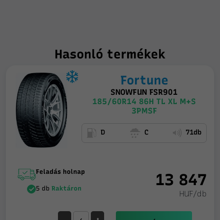
Hasonló termékek
Fortune
SNOWFUN FSR901
185/60R14 86H TL XL M+S
3PMSF
D
C
71db
Feladás holnap
13 847
5 db
Raktáron
HUF/db