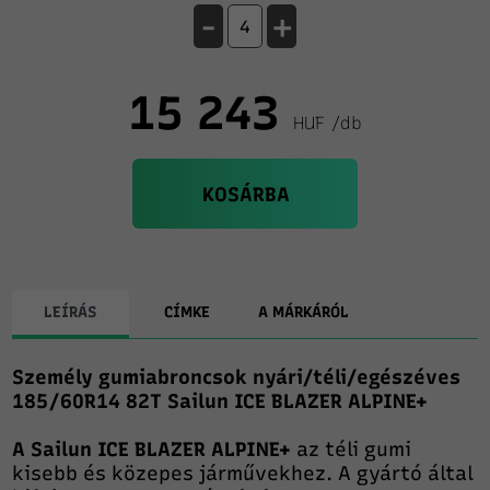
-
+
15 243
HUF /db
KOSÁRBA
LEÍRÁS
CÍMKE
A MÁRKÁRÓL
Személy gumiabroncsok nyári/téli/egészéves
185/60R14 82T Sailun ICE BLAZER ALPINE+
A Sailun
ICE BLAZER ALPINE+
az
téli gumi
kisebb és közepes járművekhez. A gyártó által