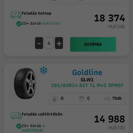
Feladás holnap
18 374
20+ darab
Raktáron
HUF/db
-
+
KOSÁRBA
Goldline
GLW1
185/60R14 82T TL M+S 3PMSF
D
C
70db
Feladás csütörtökön
14 988
20+ darab
a
HUF/db
szállítónál