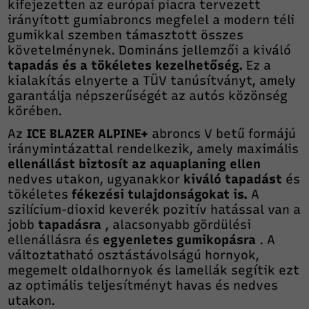
kifejezetten az európai piacra tervezett
irányított gumiabroncs megfelel a modern téli
gumikkal szemben támasztott összes
követelménynek. Domináns jellemzői a kiváló
tapadás és a tökéletes kezelhetőség.
Ez a
kialakítás elnyerte a TÜV tanúsítványt, amely
garantálja népszerűségét az autós közönség
körében.
Az
ICE BLAZER ALPINE+
abroncs V betű formájú
iránymintázattal rendelkezik, amely maximális
ellenállást biztosít az aquaplaning ellen
nedves utakon, ugyanakkor
kiváló tapadást
és
tökéletes
fékezési tulajdonságokat is.
A
szilícium-dioxid keverék pozitív hatással van a
jobb
tapadásra
, alacsonyabb gördülési
ellenállásra és
egyenletes gumikopásra
. A
változtatható osztástávolságú hornyok,
megemelt oldalhornyok és lamellák segítik ezt
az optimális teljesítményt havas és nedves
utakon.