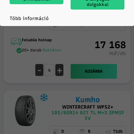
dolgokkal
ICE BLAZER ALPINE 2
185/60R14 82T TL M+S 3PMSF
Több információ
D
B
70db
Feladás holnap
17 168
20+ darab
Raktáron
HUF/db
-
+
KOSÁRBA
Kumho
WINTERCRAFT WP52+
185/60R14 82T TL M+S 3PMSF
EV
D
B
71db