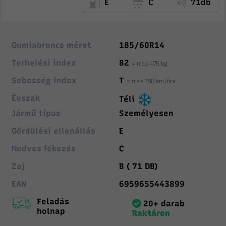
E
C
71db
Gumiabroncs méret
185/60R14
Terhelési index
82
= max 475 kg
Sebesség index
T
= max 190 km/óra
Évszak
Téli
Jármű típus
Személyesen
Gördülési ellenállás
E
Nedves fékezés
C
Zaj
B ( 71 DB)
EAN
6959655443899
Feladás
20+ darab
holnap
Raktáron