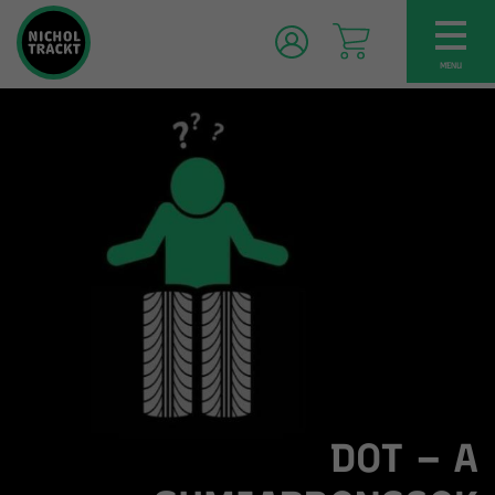
TOG
NAV
MENU
DOT – A