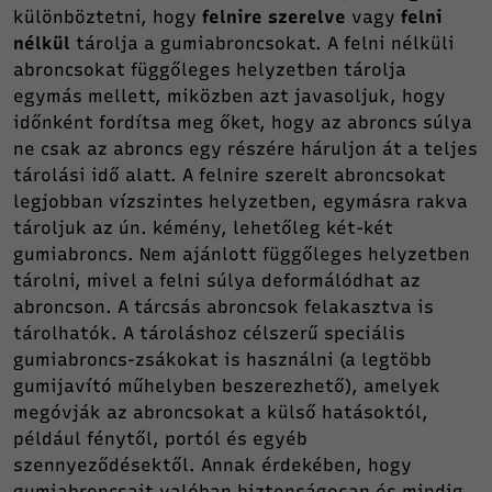
különböztetni, hogy
felnire szerelve
vagy
felni
nélkül
tárolja a gumiabroncsokat. A felni nélküli
abroncsokat függőleges helyzetben tárolja
egymás mellett, miközben azt javasoljuk, hogy
időnként fordítsa meg őket, hogy az abroncs súlya
ne csak az abroncs egy részére háruljon át a teljes
tárolási idő alatt. A felnire szerelt abroncsokat
legjobban vízszintes helyzetben, egymásra rakva
tároljuk az ún. kémény, lehetőleg két-két
gumiabroncs. Nem ajánlott függőleges helyzetben
tárolni, mivel a felni súlya deformálódhat az
abroncson. A tárcsás abroncsok felakasztva is
tárolhatók. A tároláshoz célszerű speciális
gumiabroncs-zsákokat is használni (a legtöbb
gumijavító műhelyben beszerezhető), amelyek
megóvják az abroncsokat a külső hatásoktól,
például fénytől, portól és egyéb
szennyeződésektől. Annak érdekében, hogy
gumiabroncsait valóban biztonságosan és mindig