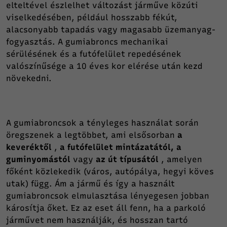
elteltével észlelhet változást járműve közúti
viselkedésében, például hosszabb fékút,
alacsonyabb tapadás vagy magasabb üzemanyag-
fogyasztás. A gumiabroncs mechanikai
sérülésének és a futófelület repedésének
valószínűsége a 10 éves kor elérése után kezd
növekedni.
A gumiabroncsok a tényleges használat során
öregszenek a legtöbbet, ami elsősorban
a
keveréktől
,
a futófelület mintázatától, a
guminyomástól
vagy
az út típusától
, amelyen
főként közlekedik (város, autópálya, hegyi köves
utak) függ. Ám a jármű és így a használt
gumiabroncsok elmulasztása lényegesen jobban
károsítja őket. Ez az eset áll fenn, ha a parkoló
járművet nem használják, és hosszan tartó