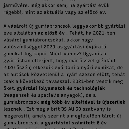
járművére, még akkor sem, ha gyártási évük
régebbi, mint az aktuális vagy az előző év.
A vásárolt új gumiabroncsok leggyakoribb gyártási
éve általában
az előző év
. Tehát, ha 2021-ben
vásárol gumiabroncsokat, akkor nagy
valószínűséggel 2020-as gyártási évjáratú
gumikat fog kapni. Miért van ez? Ugyanis a
gyártásban elterjedt, hogy már ősszel (például
2020 őszén) elkezdik gyártani a nyári gumikat, de
az autósok közvetlenül a nyári szezon előtt, tehát
csak a következő tavasszal, 2021-ben veszik meg
őket.
gyártási folyamatok és technológiák
(reagensek és speciális anyagok), de a
gumiabroncsok
még több év elteltével is újszerűek
lesznek
. Ezt még a brit BS AU 50 szabvány is
megerősíti, amely szerint a megfelelően tárolt új
gumiabroncsok
a gyártástól számított 6 év