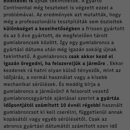
elteltével is
újnak tekinthetők. A gyártó
Continental még teszteket is végzett ezzel a
problémával. Az eredmények azt mutatták, hogy
még a professzionális tesztpilóták sem észleltek
különbséget a kezelhetőségben
a frissen gyártott
és az 5 éve gyártott, de megfelelően tárolt
gumiabroncsok között. Így egy gumiabroncs a
gyártási dátuma után még igazán sokáig újnak
tekinthető. A gumiabroncs
csak akkor kezd el
igazán öregedni, ha felszereljük a járműre
. Ekkor
kezdenek rá hatni olyan külső tényezők, mint az
időjárás, a normál használat vagy a kisebb
mechanikai sérülések. És meddig bírja a
gumiabroncs a járművön? A felsorolt vezető
gumiabroncsgyártók ajánlásai szerint
a gyártás
időpontjától számított 10 évnél régebbi
használt
gumiabroncsot ki kell cserélni, függetlenül annak
kopásától vagy egyéb sérülésétől. Csak az
abroncs gyártási dátumától számított ezen idő