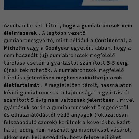
Azonban be kell látni
, hogy a gumiabroncsok nem
élelmiszerek
. A legtöbb vezető
gumiabroncsgyártó, mint például
a Continental, a
Michelin
vagy
a Goodyear
egyetért abban, hogy a
nem használt (új) gumiabroncsok megfelelő
tárolása esetén a gyártástól számított
3-5 évig
újnak tekinthetők. A gumiabroncsok megfelelő
tárolása
jelentősen meghosszabbíthatja azok
élettartalmát
. A megfelelően tárolt, használaton
kívüli gumiabroncsok tulajdonságai a gyártástól
számított 5 évig
nem változnak jelentősen
, mivel
gyártásuk során a gumiabroncsokat öregedéstől
és elhasználódástól védő anyagok (fokozatosan
felszabaduló szerek) kerülnek a keverékbe. Ezért
ha új, eddig nem használt gumiabroncsot vásárol,
akkor sem kell aggódnia, hogy felszereli őket