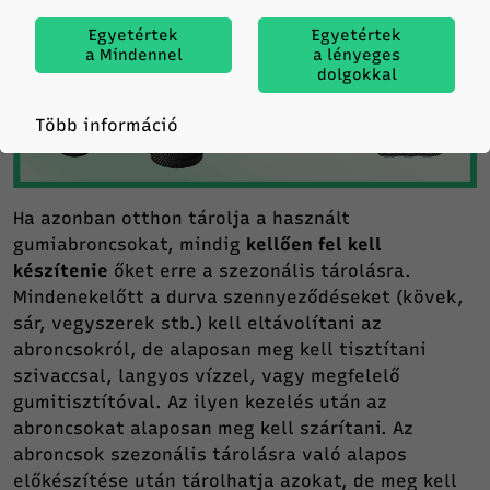
Egyetértek
Egyetértek
a Mindennel
a lényeges
dolgokkal
Több információ
Ha azonban otthon tárolja a használt
gumiabroncsokat, mindig
kellően fel kell
készítenie
őket erre a szezonális tárolásra.
Mindenekelőtt a durva szennyeződéseket (kövek,
sár, vegyszerek stb.) kell eltávolítani az
abroncsokról, de alaposan meg kell tisztítani
szivaccsal, langyos vízzel, vagy megfelelő
gumitisztítóval. Az ilyen kezelés után az
abroncsokat alaposan meg kell szárítani. Az
abroncsok szezonális tárolásra való alapos
előkészítése után tárolhatja azokat, de meg kell