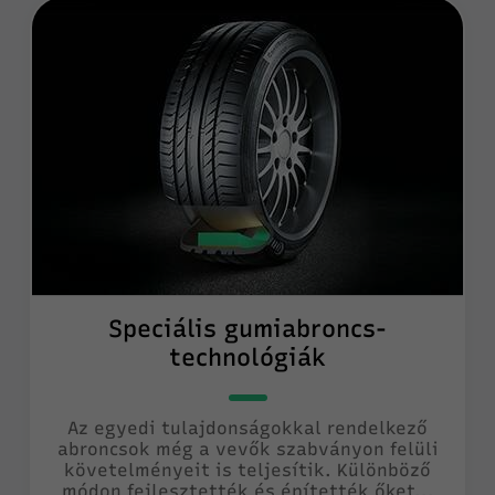
Speciális gumiabroncs-
technológiák
Az egyedi tulajdonságokkal rendelkező
abroncsok még a vevők szabványon felüli
követelményeit is teljesítik. Különböző
módon fejlesztették és építették őket...