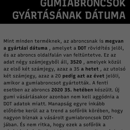
GUMIABRONCSOK
GYÁRTÁSÁNAK DÁTUMA
Mint minden terméknek, az abroncsnak is
megvan
a gyártási dátuma
, amelyet a
DOT
rövidítés jelöl,
és az abroncs oldalfalán van feltüntetve. Ez az
adat négy számjegyből áll,
3520
, amelyek közül
az első két számjegy, azaz a 35
a hetet
, az utolsó
két számjegy, azaz a 20
pedig azt az évet
jelöli,
amikor a gumiabroncsot gyártották. A fenti
esetben az abroncs
2020 35. hetében
készült. Új
gumi vásárlásakor azonban nem kell aggódnia a
DOT adatok miatt. Manapság egyre inkább
előtérbe kerül az a trend a sofőrök körében, hogy
nagyon bíznak a vásárolt gumiabroncsok DOT-
jában. És nem ritka, hogy ezek a sofőrök a