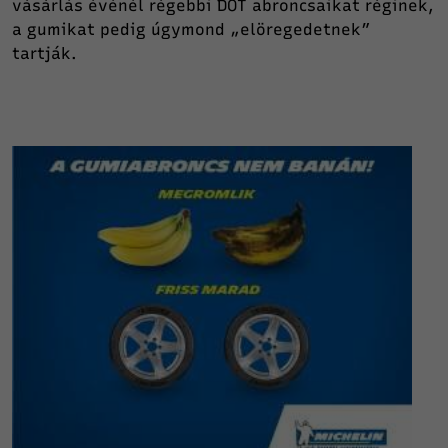
vásárlás événél régebbi DOT abroncsaikat réginek,
a gumikat pedig úgymond „elöregedetnek”
tartják.