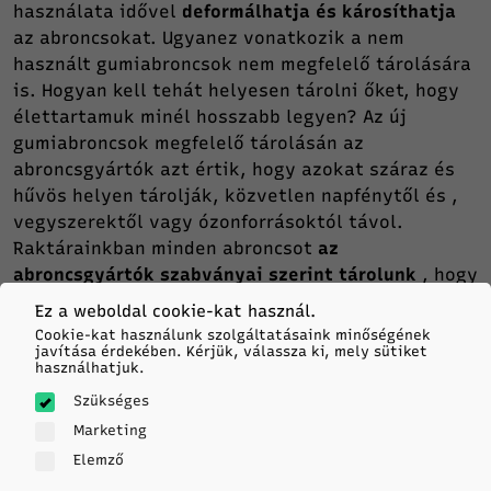
használata idővel
deformálhatja és károsíthatja
az abroncsokat. Ugyanez vonatkozik a nem
használt gumiabroncsok nem megfelelő tárolására
is. Hogyan kell tehát helyesen tárolni őket, hogy
élettartamuk minél hosszabb legyen? Az új
gumiabroncsok megfelelő tárolásán az
abroncsgyártók azt értik, hogy azokat száraz és
hűvös helyen tárolják, közvetlen napfénytől és ,
vegyszerektől vagy ózonforrásoktól távol.
Raktárainkban minden abroncsot
az
abroncsgyártók szabványai szerint tárolunk
, hogy
a lehető leghosszabb ideig megőrizzék eredeti
Ez a weboldal cookie-kat használ.
tulajdonságaikat.
Cookie-kat használunk szolgáltatásaink minőségének
javítása érdekében. Kérjük, válassza ki, mely sütiket
használhatjuk.
Szükséges
Marketing
Elemző