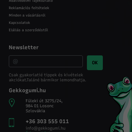
Adatvédelmi Tájékoztató
Reklamációs feltételek
Minden a vásárlásról
Kapcsolatok
Elállás a szerződéstől
Newsletter
OK
Csak gyakorlatié tippek és kivételek
akciókat.
Taláné bármikor lemondhatja.
Gekkogumi.hu
Füleki út 3275/24,
984 01 Losonc
Szlovákia
+36 303 555 011
info@gekkogumi.hu