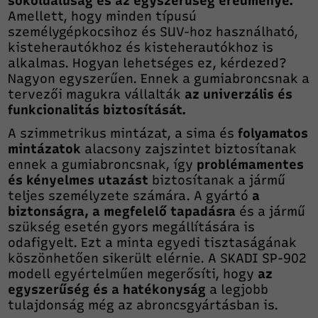
sokoldalúság és az egyszerűség eredménye.
Amellett, hogy minden típusú
személygépkocsihoz és SUV-hoz használható,
kisteherautókhoz és kisteherautókhoz is
alkalmas. Hogyan lehetséges ez, kérdezed?
Nagyon egyszerűen. Ennek a gumiabroncsnak a
tervezői magukra vállalták
az univerzális és
funkcionalitás biztosítását.
A szimmetrikus mintázat, a sima és
folyamatos
mintázatok
alacsony zajszintet biztosítanak
ennek a gumiabroncsnak, így
problémamentes
és kényelmes utazást
biztosítanak a jármű
teljes személyzete számára. A gyártó
a
biztonságra, a megfelelő tapadásra
és a jármű
szükség esetén gyors megállítására is
odafigyelt. Ezt a minta egyedi tisztaságának
köszönhetően sikerült elérnie. A SKADI SP-902
modell egyértelműen megerősíti, hogy
az
egyszerűség és a hatékonyság
a legjobb
tulajdonság még az abroncsgyártásban is.