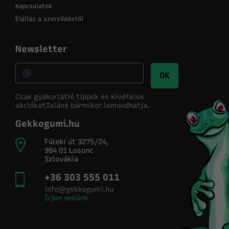
Kapcsolatok
Elállás a szerződéstől
Newsletter
OK
Csak gyakorlatié tippek és kivételek
akciókat.
Taláné bármikor lemondhatja.
Gekkogumi.hu
Füleki út 3275/24,
984 01 Losonc
Szlovákia
+36 303 555 011
info@gekkogumi.hu
Írjon nekünk