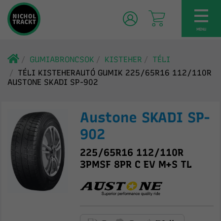
TOG
NAV
MENU
GUMIABRONCSOK
KISTEHER
TÉLI
TÉLI KISTEHERAUTÓ GUMIK 225/65R16 112/110R
AUSTONE SKADI SP-902
Austone SKADI SP-
902
225/65R16 112/110R
3PMSF 8PR C EV M+S TL