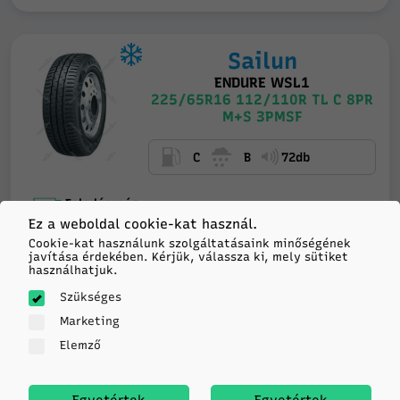
Sailun
ENDURE WSL1
225/65R16 112/110R TL C 8PR
M+S 3PMSF
C
B
72db
Feladás még ma
32 959
Ez a weboldal cookie-kat használ.
20+ darab
Raktáron
HUF/db
Cookie-kat használunk szolgáltatásaink minőségének
javítása érdekében. Kérjük, válassza ki, mely sütiket
használhatjuk.
-
+
KOSÁRBA
Szükséges
Marketing
Elemző
Kumho
Egyetértek
Egyetértek