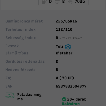
D
B
70db
Gumiabroncs méret
225/65R16
Terhelési index
112/110
Sebesség index
R
= max 170 km/óra
Évszak
Téli
Jármű típus
Kisteher
Gördülési ellenállás
D
Nedves fékezés
B
Zaj
A ( 70 DB)
EAN
6937833504877
Feladás még
ma
20+ darab
Raktáron