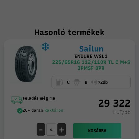
Hasonló termékek
Sailun
ENDURE WSL1
225/65R16 112/110R TL C M+S
3PMSF 8PR
C
B
72db
Feladás még ma
29 322
20+ darab
Raktáron
HUF/db
-
+
KOSÁRBA