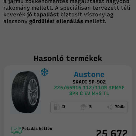
a jármű zökkenőmentes megállítását nagyobb
rakomány mellett. A speciálisan tervezett téli
keverék
jó tapadást
biztosít viszonylag
alacsony
gördülési ellenállás
mellett.
Hasonló termékek
Austone
SKADI SP-902
225/65R16 112/110R 3PMSF
8PR C EV M+S TL
D
B
70db
Feladás hétfőn
25 672