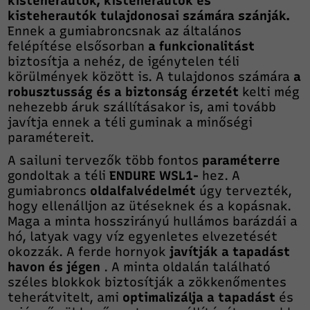
kisteherautók, kisteherautók és
kisteherautók tulajdonosai számára szánják.
Ennek a gumiabroncsnak az általános
felépítése elsősorban
a funkcionalitást
biztosítja a nehéz, de igénytelen téli
körülmények között is. A tulajdonos számára
a
robusztusság és a biztonság érzetét
kelti még
nehezebb áruk szállításakor is, ami tovább
javítja ennek a téli guminak a minőségi
paramétereit.
A sailuni tervezők több fontos
paraméterre
gondoltak a téli
ENDURE
WSL1-
hez. A
gumiabroncs
oldalfalvédelmét
úgy tervezték,
hogy ellenálljon az ütéseknek és a kopásnak.
Maga a minta hosszirányú hullámos barázdái a
hó, latyak vagy víz egyenletes elvezetését
okozzák. A ferde hornyok
javítják a tapadást
havon és jégen
. A minta oldalán található
széles blokkok biztosítják a zökkenőmentes
teherátvitelt, ami
optimalizálja a tapadást
és