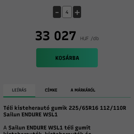
-
+
33 027
HUF /db
KOSÁRBA
LEÍRÁS
CÍMKE
A MÁRKÁRÓL
Téli kisteherautó gumik 225/65R16 112/110R
Sailun ENDURE WSL1
A
Sailun ENDURE
WSL1 téli gumit