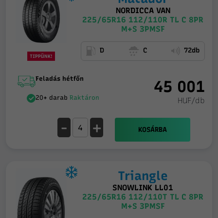
NORDICCA VAN
225/65R16 112/110R TL C 8PR
M+S 3PMSF
D
C
72db
TIPPÜNK!
Feladás hétfőn
45 001
20+ darab
Raktáron
HUF/db
-
+
KOSÁRBA
Triangle
SNOWLINK LL01
225/65R16 112/110T TL C 8PR
M+S 3PMSF