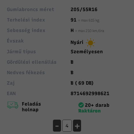
Gumiabroncs méret
205/55R16
Terhelési index
91
= max 615 kg
Sebesség index
H
= max 210 km/óra
Évszak
Nyári
Jármű típus
Személyesen
Gördülési ellenállás
B
Nedves fékezés
B
Zaj
B ( 69 DB)
EAN
8714692998621
Feladás
20+ darab
holnap
Raktáron
-
+