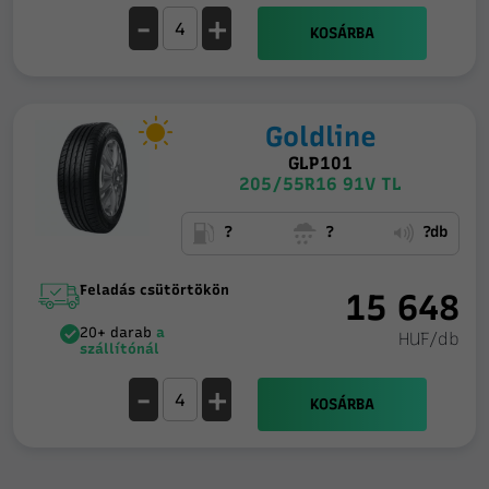
-
+
KOSÁRBA
Goldline
GLP101
205/55R16 91V TL
?
?
?db
Feladás csütörtökön
15 648
20+ darab
a
HUF/db
szállítónál
-
+
KOSÁRBA