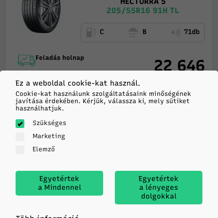
HECTORRA 5
205/55R16 91H TL
C
B
71db
Feladás holnap
22 646
4 db
Raktáron
HUF/db
Ez a weboldal cookie-kat használ.
Cookie-kat használunk szolgáltatásaink minőségének
-
+
javítása érdekében. Kérjük, válassza ki, mely sütiket
használhatjuk.
KOSÁRBA
Szükséges
Marketing
Elemző
Matador
HECTORRA 5
205/55R16 91V TL
Egyetértek
Egyetértek
a Mindennel
a lényeges
dolgokkal
C
B
71db
TIPPÜNK!
TOP