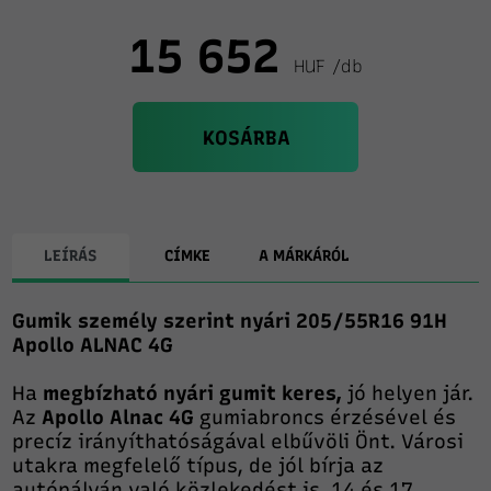
15 652
HUF /db
KOSÁRBA
LEÍRÁS
CÍMKE
A MÁRKÁRÓL
Gumik személy szerint nyári 205/55R16 91H
Apollo ALNAC 4G
Ha
megbízható nyári gumit keres,
jó helyen jár.
Az
Apollo Alnac 4G
gumiabroncs érzésével és
precíz irányíthatóságával elbűvöli Önt. Városi
utakra megfelelő típus, de jól bírja az
autópályán való közlekedést is. 14 és 17